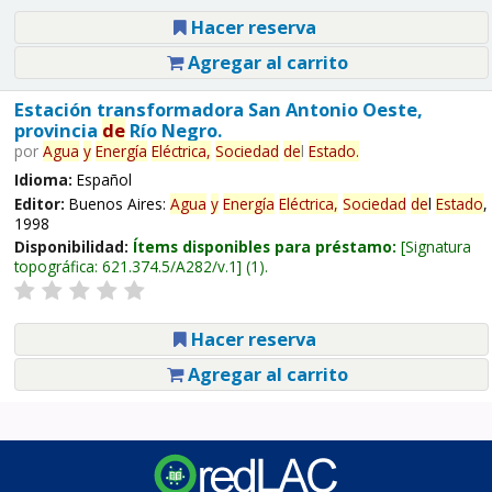
Hacer reserva
Agregar al carrito
Estación transformadora San Antonio Oeste,
provincia
de
Río Negro.
por
Agua
y
Energía
Eléctrica,
Sociedad
de
l
Estado
.
Idioma:
Español
Editor:
Buenos Aires:
Agua
y
Energía
Eléctrica,
Sociedad
de
l
Estado
,
1998
Disponibilidad:
Ítems disponibles para préstamo:
Signatura
topográfica:
621.374.5/A282/v.1
(1).
Hacer reserva
Agregar al carrito