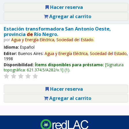
Hacer reserva
Agregar al carrito
Estación transformadora San Antonio Oeste,
provincia
de
Río Negro.
por
Agua
y
Energía
Eléctrica,
Sociedad
de
l
Estado
.
Idioma:
Español
Editor:
Buenos Aires:
Agua
y
Energía
Eléctrica,
Sociedad
de
l
Estado
,
1998
Disponibilidad:
Ítems disponibles para préstamo:
Signatura
topográfica:
621.374.5/A282/v.1
(1).
Hacer reserva
Agregar al carrito