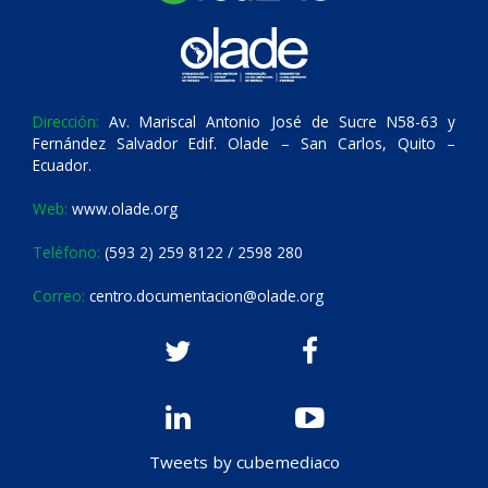
Dirección:
Av. Mariscal Antonio José de Sucre N58-63 y
Fernández Salvador Edif. Olade – San Carlos, Quito –
Ecuador.
Web:
www.olade.org
Teléfono:
(593 2) 259 8122 / 2598 280
Correo:
centro.documentacion@olade.org
Tweets by cubemediaco