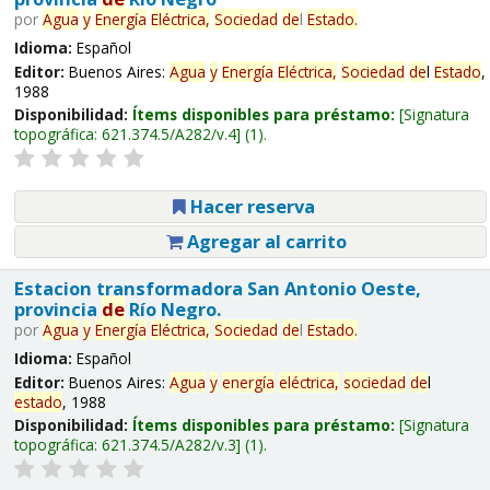
por
Agua
y
Energía
Eléctrica,
Sociedad
de
l
Estado
.
Idioma:
Español
Editor:
Buenos Aires:
Agua
y
Energía
Eléctrica,
Sociedad
de
l
Estado
,
1988
Disponibilidad:
Ítems disponibles para préstamo:
Signatura
topográfica:
621.374.5/A282/v.4
(1).
Hacer reserva
Agregar al carrito
Estacion transformadora San Antonio Oeste,
provincia
de
Río Negro.
por
Agua
y
Energía
Eléctrica,
Sociedad
de
l
Estado
.
Idioma:
Español
Editor:
Buenos Aires:
Agua
y
energía
eléctrica,
sociedad
de
l
estado
, 1988
Disponibilidad:
Ítems disponibles para préstamo:
Signatura
topográfica:
621.374.5/A282/v.3
(1).