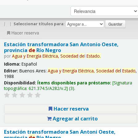
|
|
Seleccionar títulos para:
Hacer reserva
Estación transformadora San Antonio Oeste,
provincia
de
Río Negro
por
Agua
y
Energía
Eléctrica,
Sociedad
de
l
Estado
.
Idioma:
Español
Editor:
Buenos Aires:
Agua
y
Energía
Eléctrica,
Sociedad
de
l
Estado
,
1988
Disponibilidad:
Ítems disponibles para préstamo:
Signatura
topográfica:
621.374.5/A282/v.2
(3).
Hacer reserva
Agregar al carrito
Estación transformadora San Antoni Oeste,
provincia
de
Río Negro