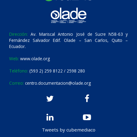
Dirección:
Av. Mariscal Antonio José de Sucre N58-63 y
Fernández Salvador Edif. Olade – San Carlos, Quito –
Ecuador.
Web:
www.olade.org
Teléfono:
(593 2) 259 8122 / 2598 280
Correo:
centro.documentacion@olade.org
Tweets by cubemediaco