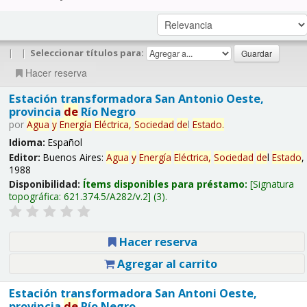
|
|
Seleccionar títulos para:
Hacer reserva
Estación transformadora San Antonio Oeste,
provincia
de
Río Negro
por
Agua
y
Energía
Eléctrica,
Sociedad
de
l
Estado
.
Idioma:
Español
Editor:
Buenos Aires:
Agua
y
Energía
Eléctrica,
Sociedad
de
l
Estado
,
1988
Disponibilidad:
Ítems disponibles para préstamo:
Signatura
topográfica:
621.374.5/A282/v.2
(3).
Hacer reserva
Agregar al carrito
Estación transformadora San Antoni Oeste,
provincia
de
Río Negro