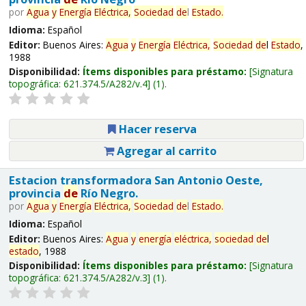
por
Agua
y
Energía
Eléctrica,
Sociedad
de
l
Estado
.
Idioma:
Español
Editor:
Buenos Aires:
Agua
y
Energía
Eléctrica,
Sociedad
de
l
Estado
,
1988
Disponibilidad:
Ítems disponibles para préstamo:
Signatura
topográfica:
621.374.5/A282/v.4
(1).
Hacer reserva
Agregar al carrito
Estacion transformadora San Antonio Oeste,
provincia
de
Río Negro.
por
Agua
y
Energía
Eléctrica,
Sociedad
de
l
Estado
.
Idioma:
Español
Editor:
Buenos Aires:
Agua
y
energía
eléctrica,
sociedad
de
l
estado
, 1988
Disponibilidad:
Ítems disponibles para préstamo:
Signatura
topográfica:
621.374.5/A282/v.3
(1).