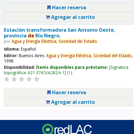
Hacer reserva
Agregar al carrito
Estación transformadora San Antonio Oeste,
provincia
de
Río Negro.
por
Agua
y
Energía
Eléctrica,
Sociedad
de
l
Estado
.
Idioma:
Español
Editor:
Buenos Aires:
Agua
y
Energía
Eléctrica,
Sociedad
de
l
Estado
,
1998
Disponibilidad:
Ítems disponibles para préstamo:
Signatura
topográfica:
621.374.5/A282/v.1
(1).
Hacer reserva
Agregar al carrito