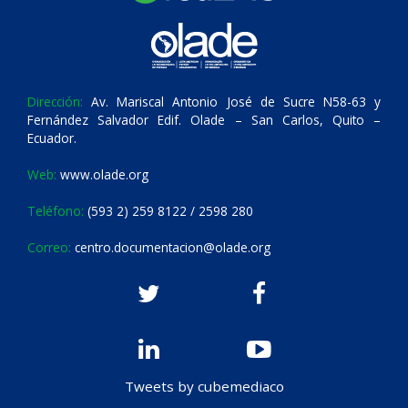
Dirección:
Av. Mariscal Antonio José de Sucre N58-63 y
Fernández Salvador Edif. Olade – San Carlos, Quito –
Ecuador.
Web:
www.olade.org
Teléfono:
(593 2) 259 8122 / 2598 280
Correo:
centro.documentacion@olade.org
Tweets by cubemediaco