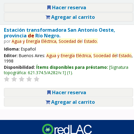
Hacer reserva
Agregar al carrito
Estación transformadora San Antonio Oeste,
provincia
de
Río Negro.
por
Agua
y
Energía
Eléctrica,
Sociedad
de
l
Estado
.
Idioma:
Español
Editor:
Buenos Aires:
Agua
y
Energía
Eléctrica,
Sociedad
de
l
Estado
,
1998
Disponibilidad:
Ítems disponibles para préstamo:
Signatura
topográfica:
621.374.5/A282/v.1
(1).
Hacer reserva
Agregar al carrito