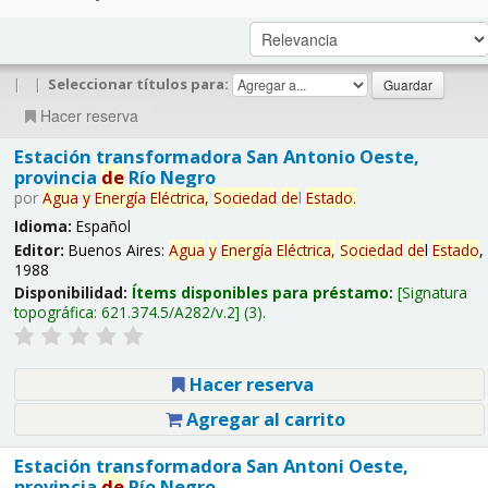
|
|
Seleccionar títulos para:
Hacer reserva
Estación transformadora San Antonio Oeste,
provincia
de
Río Negro
por
Agua
y
Energía
Eléctrica,
Sociedad
de
l
Estado
.
Idioma:
Español
Editor:
Buenos Aires:
Agua
y
Energía
Eléctrica,
Sociedad
de
l
Estado
,
1988
Disponibilidad:
Ítems disponibles para préstamo:
Signatura
topográfica:
621.374.5/A282/v.2
(3).
Hacer reserva
Agregar al carrito
Estación transformadora San Antoni Oeste,
provincia
de
Río Negro