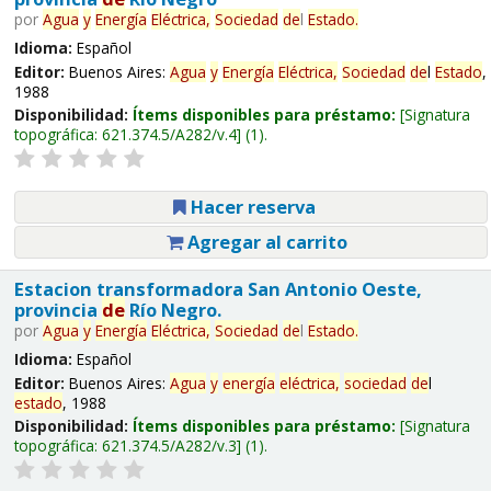
por
Agua
y
Energía
Eléctrica,
Sociedad
de
l
Estado
.
Idioma:
Español
Editor:
Buenos Aires:
Agua
y
Energía
Eléctrica,
Sociedad
de
l
Estado
,
1988
Disponibilidad:
Ítems disponibles para préstamo:
Signatura
topográfica:
621.374.5/A282/v.4
(1).
Hacer reserva
Agregar al carrito
Estacion transformadora San Antonio Oeste,
provincia
de
Río Negro.
por
Agua
y
Energía
Eléctrica,
Sociedad
de
l
Estado
.
Idioma:
Español
Editor:
Buenos Aires:
Agua
y
energía
eléctrica,
sociedad
de
l
estado
, 1988
Disponibilidad:
Ítems disponibles para préstamo:
Signatura
topográfica:
621.374.5/A282/v.3
(1).