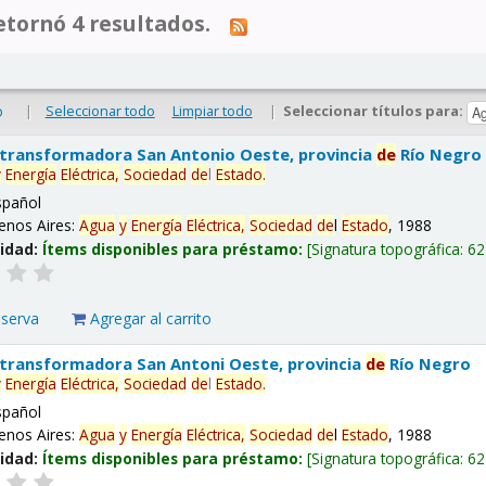
tornó 4 resultados.
|
Seleccionar todo
Limpiar todo
|
Seleccionar títulos para:
o
 transformadora San Antonio Oeste, provincia
de
Río Negro
y
Energía
Eléctrica,
Sociedad
de
l
Estado
.
spañol
enos Aires:
Agua
y
Energía
Eléctrica,
Sociedad
de
l
Estado
, 1988
lidad:
Ítems disponibles para préstamo:
Signatura topográfica:
62
eserva
Agregar al carrito
 transformadora San Antoni Oeste, provincia
de
Río Negro
y
Energía
Eléctrica,
Sociedad
de
l
Estado
.
spañol
enos Aires:
Agua
y
Energía
Eléctrica,
Sociedad
de
l
Estado
, 1988
lidad:
Ítems disponibles para préstamo:
Signatura topográfica:
62