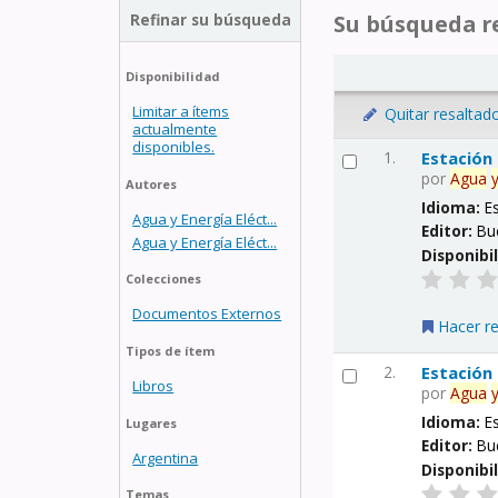
Refinar su búsqueda
Su búsqueda re
Disponibilidad
Limitar a ítems
Quitar resaltad
actualmente
disponibles.
1.
Estación
por
Agua
Autores
Idioma:
E
Agua y Energía Eléct...
Editor:
Bu
Agua y Energía Eléct...
Disponibi
Colecciones
Documentos Externos
Hacer r
Tipos de ítem
2.
Estación
Libros
por
Agua
Idioma:
E
Lugares
Editor:
Bu
Argentina
Disponibi
Temas