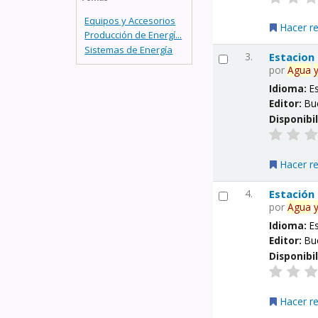
Equipos y Accesorios
Hacer r
Producción de Energí...
Sistemas de Energía
3.
Estacion
por
Agua
Idioma:
E
Editor:
Bu
Disponibi
Hacer r
4.
Estación
por
Agua
Idioma:
E
Editor:
Bu
Disponibi
Hacer r