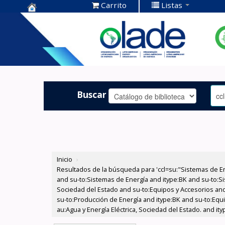
Carrito
Listas
Centro de
Documentación
OLADE -
Buscar
Inicio
›
Resultados de la búsqueda para 'ccl=su:"Sistemas de E
and su-to:Sistemas de Energía and itype:BK and su-to:Si
Sociedad del Estado and su-to:Equipos y Accesorios and
su-to:Producción de Energía and itype:BK and su-to:Equ
au:Agua y Energía Eléctrica, Sociedad del Estado. and ity