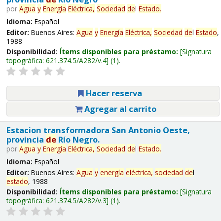
por
Agua
y
Energía
Eléctrica,
Sociedad
de
l
Estado
.
Idioma:
Español
Editor:
Buenos Aires:
Agua
y
Energía
Eléctrica,
Sociedad
de
l
Estado
,
1988
Disponibilidad:
Ítems disponibles para préstamo:
Signatura
topográfica:
621.374.5/A282/v.4
(1).
Hacer reserva
Agregar al carrito
Estacion transformadora San Antonio Oeste,
provincia
de
Río Negro.
por
Agua
y
Energía
Eléctrica,
Sociedad
de
l
Estado
.
Idioma:
Español
Editor:
Buenos Aires:
Agua
y
energía
eléctrica,
sociedad
de
l
estado
, 1988
Disponibilidad:
Ítems disponibles para préstamo:
Signatura
topográfica:
621.374.5/A282/v.3
(1).