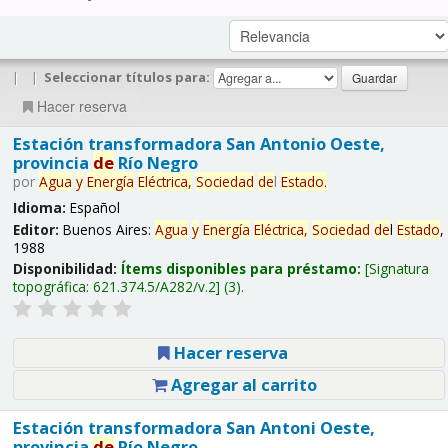
|
|
Seleccionar títulos para:
Hacer reserva
Estación transformadora San Antonio Oeste,
provincia
de
Río Negro
por
Agua
y
Energía
Eléctrica,
Sociedad
de
l
Estado
.
Idioma:
Español
Editor:
Buenos Aires:
Agua
y
Energía
Eléctrica,
Sociedad
de
l
Estado
,
1988
Disponibilidad:
Ítems disponibles para préstamo:
Signatura
topográfica:
621.374.5/A282/v.2
(3).
Hacer reserva
Agregar al carrito
Estación transformadora San Antoni Oeste,
provincia
de
Río Negro