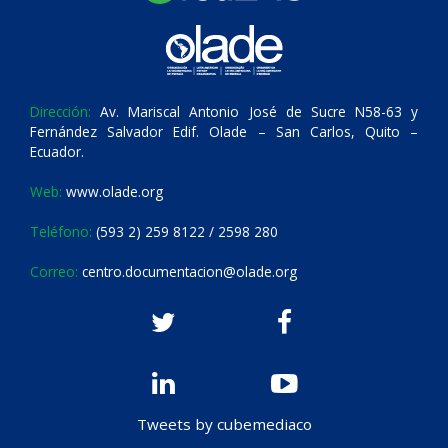
Dirección:
Av. Mariscal Antonio José de Sucre N58-63 y
Fernández Salvador Edif. Olade – San Carlos, Quito –
Ecuador.
Web:
www.olade.org
Teléfono:
(593 2) 259 8122 / 2598 280
Correo:
centro.documentacion@olade.org
Tweets by cubemediaco