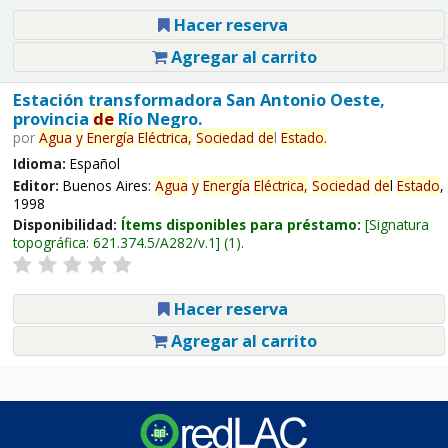
Hacer reserva
Agregar al carrito
Estación transformadora San Antonio Oeste,
provincia
de
Río Negro.
por
Agua
y
Energía
Eléctrica,
Sociedad
de
l
Estado
.
Idioma:
Español
Editor:
Buenos Aires:
Agua
y
Energía
Eléctrica,
Sociedad
de
l
Estado
,
1998
Disponibilidad:
Ítems disponibles para préstamo:
Signatura
topográfica:
621.374.5/A282/v.1
(1).
Hacer reserva
Agregar al carrito