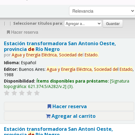
|
|
Seleccionar títulos para:
Hacer reserva
Estación transformadora San Antonio Oeste,
provincia
de
Río Negro
por
Agua
y
Energía
Eléctrica,
Sociedad
de
l
Estado
.
Idioma:
Español
Editor:
Buenos Aires:
Agua
y
Energía
Eléctrica,
Sociedad
de
l
Estado
,
1988
Disponibilidad:
Ítems disponibles para préstamo:
Signatura
topográfica:
621.374.5/A282/v.2
(3).
Hacer reserva
Agregar al carrito
Estación transformadora San Antoni Oeste,
provincia
de
Río Negro