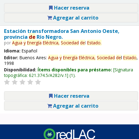
Hacer reserva
Agregar al carrito
Estación transformadora San Antonio Oeste,
provincia
de
Río Negro.
por
Agua
y
Energía
Eléctrica,
Sociedad
de
l
Estado
.
Idioma:
Español
Editor:
Buenos Aires:
Agua
y
Energía
Eléctrica,
Sociedad
de
l
Estado
,
1998
Disponibilidad:
Ítems disponibles para préstamo:
Signatura
topográfica:
621.374.5/A282/v.1
(1).
Hacer reserva
Agregar al carrito