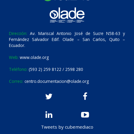
Dirección:
Av. Mariscal Antonio José de Sucre N58-63 y
Fernández Salvador Edif. Olade – San Carlos, Quito –
Ecuador.
Web:
www.olade.org
Teléfono:
(593 2) 259 8122 / 2598 280
Correo:
centro.documentacion@olade.org
Tweets by cubemediaco