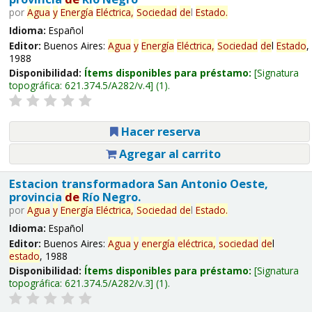
por
Agua
y
Energía
Eléctrica,
Sociedad
de
l
Estado
.
Idioma:
Español
Editor:
Buenos Aires:
Agua
y
Energía
Eléctrica,
Sociedad
de
l
Estado
,
1988
Disponibilidad:
Ítems disponibles para préstamo:
Signatura
topográfica:
621.374.5/A282/v.4
(1).
Hacer reserva
Agregar al carrito
Estacion transformadora San Antonio Oeste,
provincia
de
Río Negro.
por
Agua
y
Energía
Eléctrica,
Sociedad
de
l
Estado
.
Idioma:
Español
Editor:
Buenos Aires:
Agua
y
energía
eléctrica,
sociedad
de
l
estado
, 1988
Disponibilidad:
Ítems disponibles para préstamo:
Signatura
topográfica:
621.374.5/A282/v.3
(1).