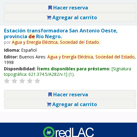
Hacer reserva
Agregar al carrito
Estación transformadora San Antonio Oeste,
provincia
de
Río Negro.
por
Agua
y
Energía
Eléctrica,
Sociedad
de
l
Estado
.
Idioma:
Español
Editor:
Buenos Aires:
Agua
y
Energía
Eléctrica,
Sociedad
de
l
Estado
,
1998
Disponibilidad:
Ítems disponibles para préstamo:
Signatura
topográfica:
621.374.5/A282/v.1
(1).
Hacer reserva
Agregar al carrito