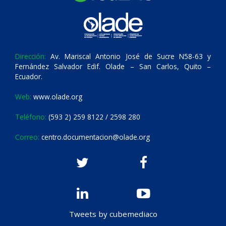
Dirección:
Av. Mariscal Antonio José de Sucre N58-63 y
Fernández Salvador Edif. Olade – San Carlos, Quito –
Ecuador.
Web:
www.olade.org
Teléfono:
(593 2) 259 8122 / 2598 280
Correo:
centro.documentacion@olade.org
Tweets by cubemediaco