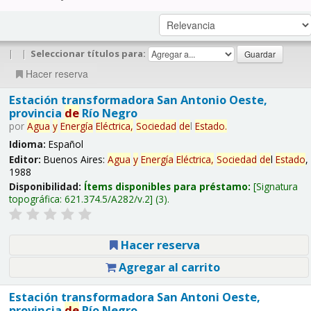
|
|
Seleccionar títulos para:
Hacer reserva
Estación transformadora San Antonio Oeste,
provincia
de
Río Negro
por
Agua
y
Energía
Eléctrica,
Sociedad
de
l
Estado
.
Idioma:
Español
Editor:
Buenos Aires:
Agua
y
Energía
Eléctrica,
Sociedad
de
l
Estado
,
1988
Disponibilidad:
Ítems disponibles para préstamo:
Signatura
topográfica:
621.374.5/A282/v.2
(3).
Hacer reserva
Agregar al carrito
Estación transformadora San Antoni Oeste,
provincia
de
Río Negro