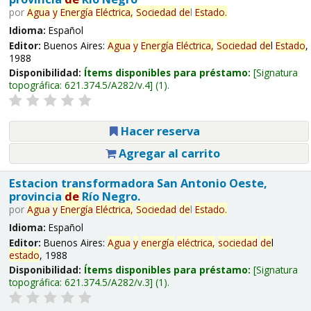
por
Agua
y
Energía
Eléctrica,
Sociedad
de
l
Estado
.
Idioma:
Español
Editor:
Buenos Aires:
Agua
y
Energía
Eléctrica,
Sociedad
de
l
Estado
,
1988
Disponibilidad:
Ítems disponibles para préstamo:
Signatura
topográfica:
621.374.5/A282/v.4
(1).
Hacer reserva
Agregar al carrito
Estacion transformadora San Antonio Oeste,
provincia
de
Río Negro.
por
Agua
y
Energía
Eléctrica,
Sociedad
de
l
Estado
.
Idioma:
Español
Editor:
Buenos Aires:
Agua
y
energía
eléctrica,
sociedad
de
l
estado
, 1988
Disponibilidad:
Ítems disponibles para préstamo:
Signatura
topográfica:
621.374.5/A282/v.3
(1).