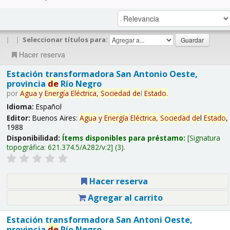
|
|
Seleccionar títulos para:
Hacer reserva
Estación transformadora San Antonio Oeste,
provincia
de
Río Negro
por
Agua
y
Energía
Eléctrica,
Sociedad
de
l
Estado
.
Idioma:
Español
Editor:
Buenos Aires:
Agua
y
Energía
Eléctrica,
Sociedad
de
l
Estado
,
1988
Disponibilidad:
Ítems disponibles para préstamo:
Signatura
topográfica:
621.374.5/A282/v.2
(3).
Hacer reserva
Agregar al carrito
Estación transformadora San Antoni Oeste,
provincia
de
Río Negro