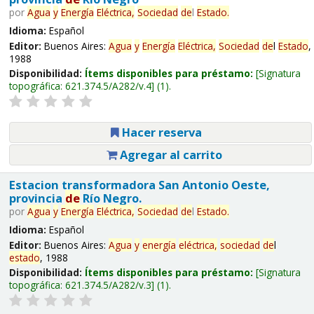
por
Agua
y
Energía
Eléctrica,
Sociedad
de
l
Estado
.
Idioma:
Español
Editor:
Buenos Aires:
Agua
y
Energía
Eléctrica,
Sociedad
de
l
Estado
,
1988
Disponibilidad:
Ítems disponibles para préstamo:
Signatura
topográfica:
621.374.5/A282/v.4
(1).
Hacer reserva
Agregar al carrito
Estacion transformadora San Antonio Oeste,
provincia
de
Río Negro.
por
Agua
y
Energía
Eléctrica,
Sociedad
de
l
Estado
.
Idioma:
Español
Editor:
Buenos Aires:
Agua
y
energía
eléctrica,
sociedad
de
l
estado
, 1988
Disponibilidad:
Ítems disponibles para préstamo:
Signatura
topográfica:
621.374.5/A282/v.3
(1).