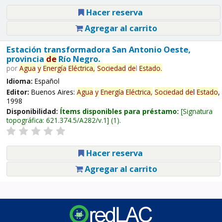
Hacer reserva
Agregar al carrito
Estación transformadora San Antonio Oeste,
provincia
de
Río Negro.
por
Agua
y
Energía
Eléctrica,
Sociedad
de
l
Estado
.
Idioma:
Español
Editor:
Buenos Aires:
Agua
y
Energía
Eléctrica,
Sociedad
de
l
Estado
,
1998
Disponibilidad:
Ítems disponibles para préstamo:
Signatura
topográfica:
621.374.5/A282/v.1
(1).
Hacer reserva
Agregar al carrito