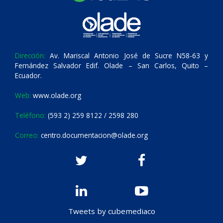
Dirección:
Av. Mariscal Antonio José de Sucre N58-63 y
Fernández Salvador Edif. Olade – San Carlos, Quito –
Ecuador.
Web:
www.olade.org
Teléfono:
(593 2) 259 8122 / 2598 280
Correo:
centro.documentacion@olade.org
Tweets by cubemediaco