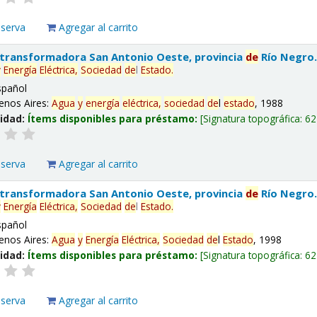
eserva
Agregar al carrito
 transformadora San Antonio Oeste, provincia
de
Río Negro
y
Energía
Eléctrica,
Sociedad
de
l
Estado
.
spañol
enos Aires:
Agua
y
energía
eléctrica,
sociedad
de
l
estado
, 1988
lidad:
Ítems disponibles para préstamo:
Signatura topográfica:
62
eserva
Agregar al carrito
 transformadora San Antonio Oeste, provincia
de
Río Negro
y
Energía
Eléctrica,
Sociedad
de
l
Estado
.
spañol
enos Aires:
Agua
y
Energía
Eléctrica,
Sociedad
de
l
Estado
, 1998
lidad:
Ítems disponibles para préstamo:
Signatura topográfica:
62
eserva
Agregar al carrito