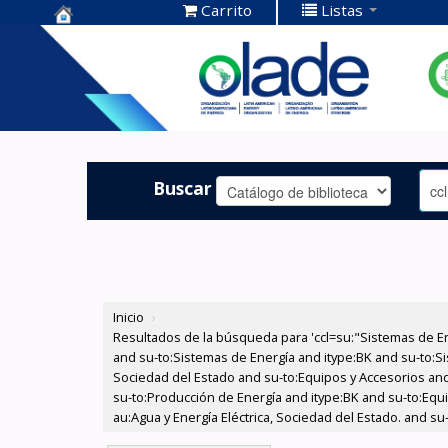
Carrito
Listas
Centro de
Documentación
OLADE -
Buscar
Inicio
›
Resultados de la búsqueda para 'ccl=su:"Sistemas de E
and su-to:Sistemas de Energía and itype:BK and su-to:Si
Sociedad del Estado and su-to:Equipos y Accesorios and
su-to:Producción de Energía and itype:BK and su-to:Equ
au:Agua y Energía Eléctrica, Sociedad del Estado. and su