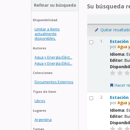
Refinar su búsqueda
Su búsqueda re
Disponibilidad
Limitar a ítems
Quitar resaltad
actualmente
disponibles.
1.
Estación
por
Agua
Autores
Idioma:
E
Agua y Energía Eléct...
Editor:
Bu
Agua y Energía Eléct...
Disponibi
Colecciones
Documentos Externos
Hacer r
Tipos de ítem
2.
Estación
Libros
por
Agua
Idioma:
E
Lugares
Editor:
Bu
Argentina
Disponibi
Temas