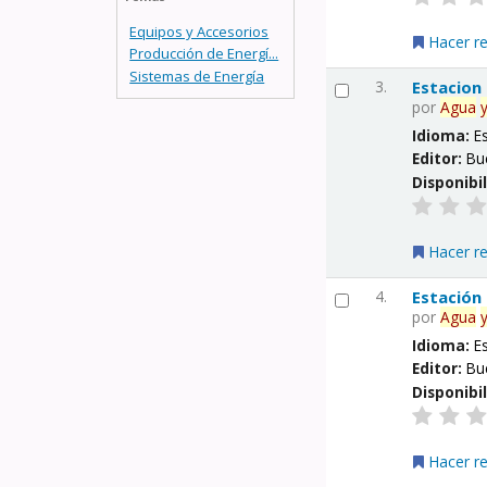
Equipos y Accesorios
Hacer r
Producción de Energí...
Sistemas de Energía
3.
Estacion
por
Agua
Idioma:
E
Editor:
Bu
Disponibi
Hacer r
4.
Estación
por
Agua
Idioma:
E
Editor:
Bu
Disponibi
Hacer r