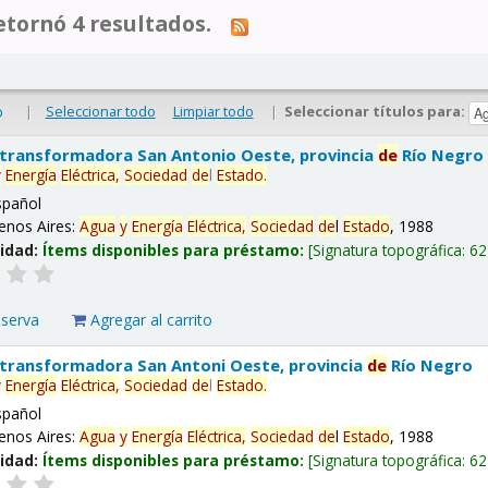
tornó 4 resultados.
|
Seleccionar todo
Limpiar todo
|
Seleccionar títulos para:
o
 transformadora San Antonio Oeste, provincia
de
Río Negro
y
Energía
Eléctrica,
Sociedad
de
l
Estado
.
spañol
enos Aires:
Agua
y
Energía
Eléctrica,
Sociedad
de
l
Estado
, 1988
lidad:
Ítems disponibles para préstamo:
Signatura topográfica:
62
eserva
Agregar al carrito
 transformadora San Antoni Oeste, provincia
de
Río Negro
y
Energía
Eléctrica,
Sociedad
de
l
Estado
.
spañol
enos Aires:
Agua
y
Energía
Eléctrica,
Sociedad
de
l
Estado
, 1988
lidad:
Ítems disponibles para préstamo:
Signatura topográfica:
62