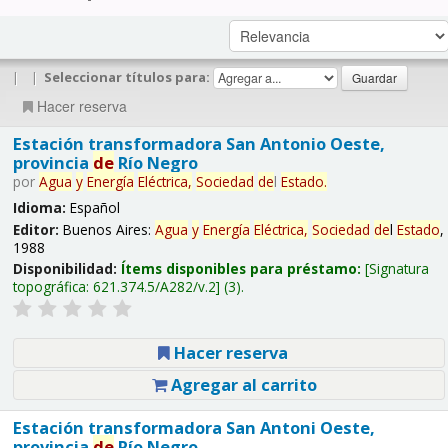
|
|
Seleccionar títulos para:
Hacer reserva
Estación transformadora San Antonio Oeste,
provincia
de
Río Negro
por
Agua
y
Energía
Eléctrica,
Sociedad
de
l
Estado
.
Idioma:
Español
Editor:
Buenos Aires:
Agua
y
Energía
Eléctrica,
Sociedad
de
l
Estado
,
1988
Disponibilidad:
Ítems disponibles para préstamo:
Signatura
topográfica:
621.374.5/A282/v.2
(3).
Hacer reserva
Agregar al carrito
Estación transformadora San Antoni Oeste,
provincia
de
Río Negro