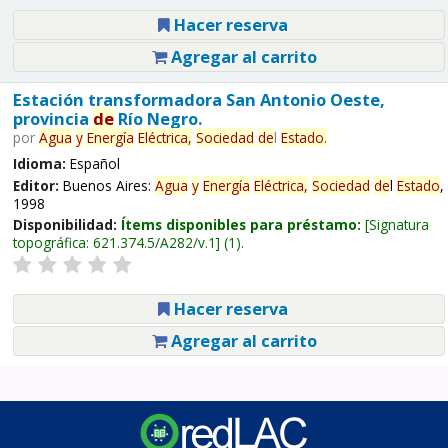
Hacer reserva
Agregar al carrito
Estación transformadora San Antonio Oeste,
provincia
de
Río Negro.
por
Agua
y
Energía
Eléctrica,
Sociedad
de
l
Estado
.
Idioma:
Español
Editor:
Buenos Aires:
Agua
y
Energía
Eléctrica,
Sociedad
de
l
Estado
,
1998
Disponibilidad:
Ítems disponibles para préstamo:
Signatura
topográfica:
621.374.5/A282/v.1
(1).
Hacer reserva
Agregar al carrito