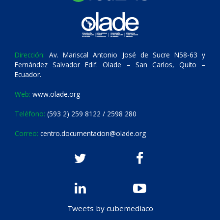
Dirección:
Av. Mariscal Antonio José de Sucre N58-63 y
Fernández Salvador Edif. Olade – San Carlos, Quito –
Ecuador.
Web:
www.olade.org
Teléfono:
(593 2) 259 8122 / 2598 280
Correo:
centro.documentacion@olade.org
Tweets by cubemediaco