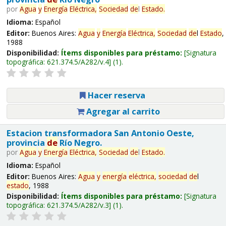
por
Agua
y
Energía
Eléctrica,
Sociedad
de
l
Estado
.
Idioma:
Español
Editor:
Buenos Aires:
Agua
y
Energía
Eléctrica,
Sociedad
de
l
Estado
,
1988
Disponibilidad:
Ítems disponibles para préstamo:
Signatura
topográfica:
621.374.5/A282/v.4
(1).
Hacer reserva
Agregar al carrito
Estacion transformadora San Antonio Oeste,
provincia
de
Río Negro.
por
Agua
y
Energía
Eléctrica,
Sociedad
de
l
Estado
.
Idioma:
Español
Editor:
Buenos Aires:
Agua
y
energía
eléctrica,
sociedad
de
l
estado
, 1988
Disponibilidad:
Ítems disponibles para préstamo:
Signatura
topográfica:
621.374.5/A282/v.3
(1).