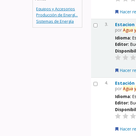
Equipos y Accesorios
Hacer r
Producción de Energí...
Sistemas de Energía
3.
Estacion
por
Agua
Idioma:
E
Editor:
Bu
Disponibi
Hacer r
4.
Estación
por
Agua
Idioma:
E
Editor:
Bu
Disponibi
Hacer r