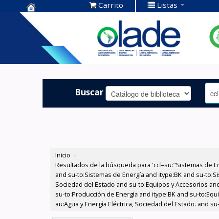
Carrito
Listas
Centro de
Documentación
OLADE -
Buscar
Inicio
›
Resultados de la búsqueda para 'ccl=su:"Sistemas de E
and su-to:Sistemas de Energía and itype:BK and su-to:Si
Sociedad del Estado and su-to:Equipos y Accesorios and
su-to:Producción de Energía and itype:BK and su-to:Equ
au:Agua y Energía Eléctrica, Sociedad del Estado. and s