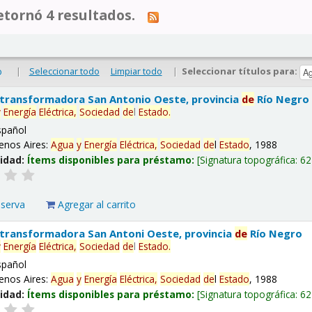
tornó 4 resultados.
|
Seleccionar todo
Limpiar todo
|
Seleccionar títulos para:
o
 transformadora San Antonio Oeste, provincia
de
Río Negro
y
Energía
Eléctrica,
Sociedad
de
l
Estado
.
spañol
enos Aires:
Agua
y
Energía
Eléctrica,
Sociedad
de
l
Estado
, 1988
lidad:
Ítems disponibles para préstamo:
Signatura topográfica:
62
eserva
Agregar al carrito
 transformadora San Antoni Oeste, provincia
de
Río Negro
y
Energía
Eléctrica,
Sociedad
de
l
Estado
.
spañol
enos Aires:
Agua
y
Energía
Eléctrica,
Sociedad
de
l
Estado
, 1988
lidad:
Ítems disponibles para préstamo:
Signatura topográfica:
62