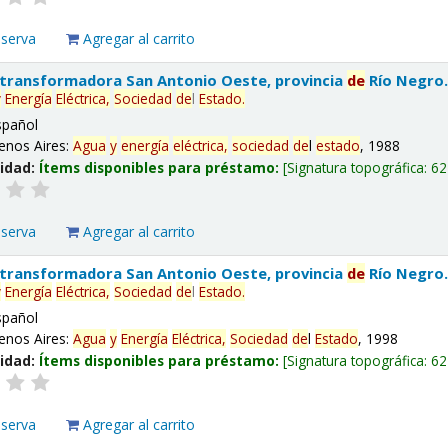
eserva
Agregar al carrito
 transformadora San Antonio Oeste, provincia
de
Río Negro
y
Energía
Eléctrica,
Sociedad
de
l
Estado
.
spañol
enos Aires:
Agua
y
energía
eléctrica,
sociedad
de
l
estado
, 1988
lidad:
Ítems disponibles para préstamo:
Signatura topográfica:
62
eserva
Agregar al carrito
 transformadora San Antonio Oeste, provincia
de
Río Negro
y
Energía
Eléctrica,
Sociedad
de
l
Estado
.
spañol
enos Aires:
Agua
y
Energía
Eléctrica,
Sociedad
de
l
Estado
, 1998
lidad:
Ítems disponibles para préstamo:
Signatura topográfica:
62
eserva
Agregar al carrito