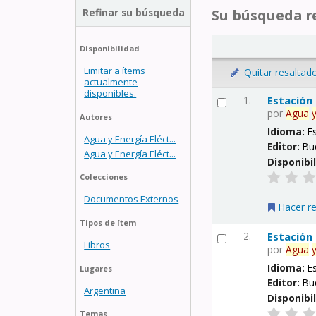
Refinar su búsqueda
Su búsqueda re
Disponibilidad
Limitar a ítems
Quitar resaltad
actualmente
disponibles.
1.
Estación
por
Agua
Autores
Idioma:
E
Agua y Energía Eléct...
Editor:
Bu
Agua y Energía Eléct...
Disponibi
Colecciones
Documentos Externos
Hacer r
Tipos de ítem
2.
Estación
Libros
por
Agua
Idioma:
E
Lugares
Editor:
Bu
Argentina
Disponibi
Temas