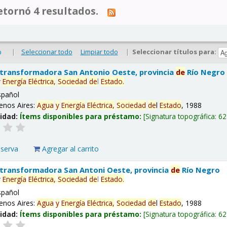
tornó 4 resultados.
|
Seleccionar todo
Limpiar todo
|
Seleccionar títulos para:
o
 transformadora San Antonio Oeste, provincia
de
Río Negro
y
Energía
Eléctrica,
Sociedad
de
l
Estado
.
spañol
enos Aires:
Agua
y
Energía
Eléctrica,
Sociedad
de
l
Estado
, 1988
lidad:
Ítems disponibles para préstamo:
Signatura topográfica:
62
eserva
Agregar al carrito
 transformadora San Antoni Oeste, provincia
de
Río Negro
y
Energía
Eléctrica,
Sociedad
de
l
Estado
.
spañol
enos Aires:
Agua
y
Energía
Eléctrica,
Sociedad
de
l
Estado
, 1988
lidad:
Ítems disponibles para préstamo:
Signatura topográfica:
62