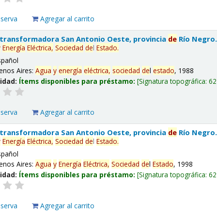
eserva
Agregar al carrito
 transformadora San Antonio Oeste, provincia
de
Río Negro
y
Energía
Eléctrica,
Sociedad
de
l
Estado
.
spañol
enos Aires:
Agua
y
energía
eléctrica,
sociedad
de
l
estado
, 1988
lidad:
Ítems disponibles para préstamo:
Signatura topográfica:
62
eserva
Agregar al carrito
 transformadora San Antonio Oeste, provincia
de
Río Negro
y
Energía
Eléctrica,
Sociedad
de
l
Estado
.
spañol
enos Aires:
Agua
y
Energía
Eléctrica,
Sociedad
de
l
Estado
, 1998
lidad:
Ítems disponibles para préstamo:
Signatura topográfica:
62
eserva
Agregar al carrito