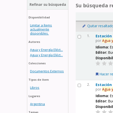
Refinar su búsqueda
Su búsqueda re
Disponibilidad
Limitar a ítems
Quitar resaltad
actualmente
disponibles.
1.
Estación
por
Agua
Autores
Idioma:
E
Agua y Energía Eléct...
Editor:
Bu
Agua y Energía Eléct...
Disponibi
Colecciones
Documentos Externos
Hacer r
Tipos de ítem
2.
Estación
Libros
por
Agua
Idioma:
E
Lugares
Editor:
Bu
Argentina
Disponibi
Temas