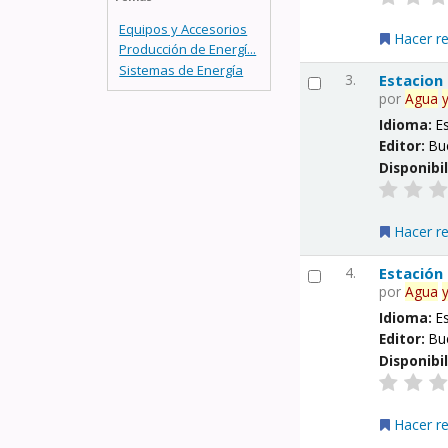
Equipos y Accesorios
Hacer r
Producción de Energí...
Sistemas de Energía
3.
Estacion
por
Agua
Idioma:
E
Editor:
Bu
Disponibi
Hacer r
4.
Estación
por
Agua
Idioma:
E
Editor:
Bu
Disponibi
Hacer r