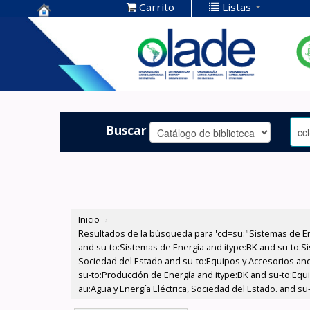
Carrito
Listas
Centro de
Documentación
OLADE -
Buscar
Inicio
›
Resultados de la búsqueda para 'ccl=su:"Sistemas de E
and su-to:Sistemas de Energía and itype:BK and su-to:Si
Sociedad del Estado and su-to:Equipos y Accesorios and
su-to:Producción de Energía and itype:BK and su-to:Equ
au:Agua y Energía Eléctrica, Sociedad del Estado. and s