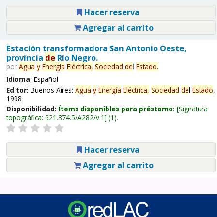
Hacer reserva
Agregar al carrito
Estación transformadora San Antonio Oeste,
provincia
de
Río Negro.
por
Agua
y
Energía
Eléctrica,
Sociedad
de
l
Estado
.
Idioma:
Español
Editor:
Buenos Aires:
Agua
y
Energía
Eléctrica,
Sociedad
de
l
Estado
,
1998
Disponibilidad:
Ítems disponibles para préstamo:
Signatura
topográfica:
621.374.5/A282/v.1
(1).
Hacer reserva
Agregar al carrito