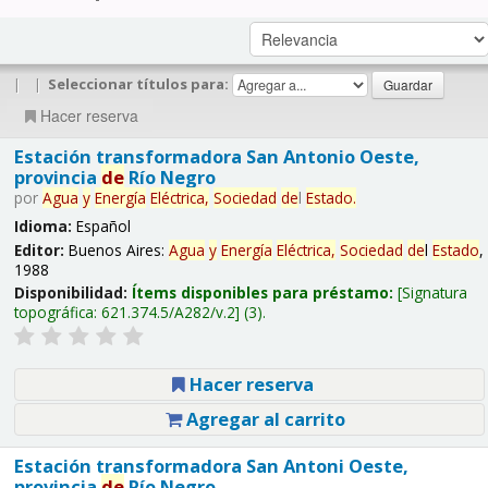
|
|
Seleccionar títulos para:
Hacer reserva
Estación transformadora San Antonio Oeste,
provincia
de
Río Negro
por
Agua
y
Energía
Eléctrica,
Sociedad
de
l
Estado
.
Idioma:
Español
Editor:
Buenos Aires:
Agua
y
Energía
Eléctrica,
Sociedad
de
l
Estado
,
1988
Disponibilidad:
Ítems disponibles para préstamo:
Signatura
topográfica:
621.374.5/A282/v.2
(3).
Hacer reserva
Agregar al carrito
Estación transformadora San Antoni Oeste,
provincia
de
Río Negro