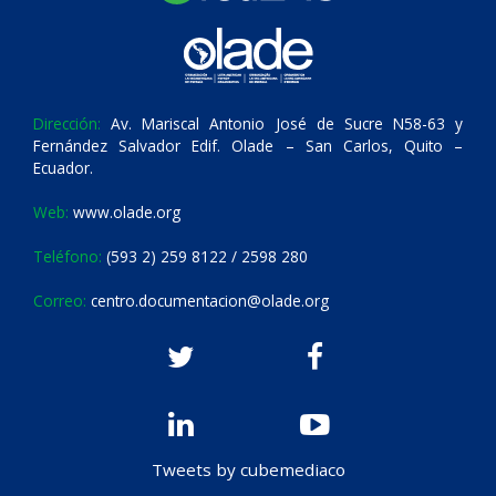
Dirección:
Av. Mariscal Antonio José de Sucre N58-63 y
Fernández Salvador Edif. Olade – San Carlos, Quito –
Ecuador.
Web:
www.olade.org
Teléfono:
(593 2) 259 8122 / 2598 280
Correo:
centro.documentacion@olade.org
Tweets by cubemediaco