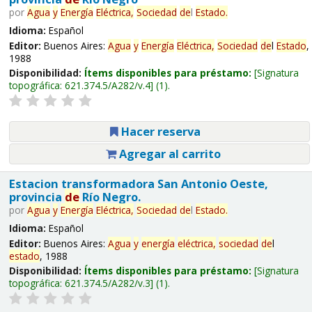
por
Agua
y
Energía
Eléctrica,
Sociedad
de
l
Estado
.
Idioma:
Español
Editor:
Buenos Aires:
Agua
y
Energía
Eléctrica,
Sociedad
de
l
Estado
,
1988
Disponibilidad:
Ítems disponibles para préstamo:
Signatura
topográfica:
621.374.5/A282/v.4
(1).
Hacer reserva
Agregar al carrito
Estacion transformadora San Antonio Oeste,
provincia
de
Río Negro.
por
Agua
y
Energía
Eléctrica,
Sociedad
de
l
Estado
.
Idioma:
Español
Editor:
Buenos Aires:
Agua
y
energía
eléctrica,
sociedad
de
l
estado
, 1988
Disponibilidad:
Ítems disponibles para préstamo:
Signatura
topográfica:
621.374.5/A282/v.3
(1).