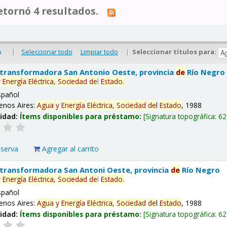
tornó 4 resultados.
|
Seleccionar todo
Limpiar todo
|
Seleccionar títulos para:
o
 transformadora San Antonio Oeste, provincia
de
Río Negro
y
Energía
Eléctrica,
Sociedad
de
l
Estado
.
spañol
enos Aires:
Agua
y
Energía
Eléctrica,
Sociedad
de
l
Estado
, 1988
lidad:
Ítems disponibles para préstamo:
Signatura topográfica:
62
eserva
Agregar al carrito
 transformadora San Antoni Oeste, provincia
de
Río Negro
y
Energía
Eléctrica,
Sociedad
de
l
Estado
.
spañol
enos Aires:
Agua
y
Energía
Eléctrica,
Sociedad
de
l
Estado
, 1988
lidad:
Ítems disponibles para préstamo:
Signatura topográfica:
62