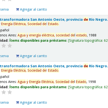
eserva
Agregar al carrito
 transformadora San Antonio Oeste, provincia
de
Río Negro
y
Energía
Eléctrica,
Sociedad
de
l
Estado
.
spañol
enos Aires:
Agua
y
energía
eléctrica,
sociedad
de
l
estado
, 1988
lidad:
Ítems disponibles para préstamo:
Signatura topográfica:
62
eserva
Agregar al carrito
 transformadora San Antonio Oeste, provincia
de
Río Negro
y
Energía
Eléctrica,
Sociedad
de
l
Estado
.
spañol
enos Aires:
Agua
y
Energía
Eléctrica,
Sociedad
de
l
Estado
, 1998
lidad:
Ítems disponibles para préstamo:
Signatura topográfica:
62
eserva
Agregar al carrito