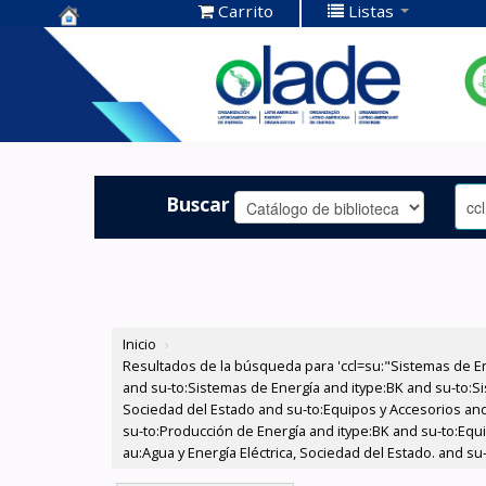
Carrito
Listas
Centro de
Documentación
OLADE -
Buscar
Inicio
›
Resultados de la búsqueda para 'ccl=su:"Sistemas de E
and su-to:Sistemas de Energía and itype:BK and su-to:Si
Sociedad del Estado and su-to:Equipos y Accesorios and
su-to:Producción de Energía and itype:BK and su-to:Equ
au:Agua y Energía Eléctrica, Sociedad del Estado. and su