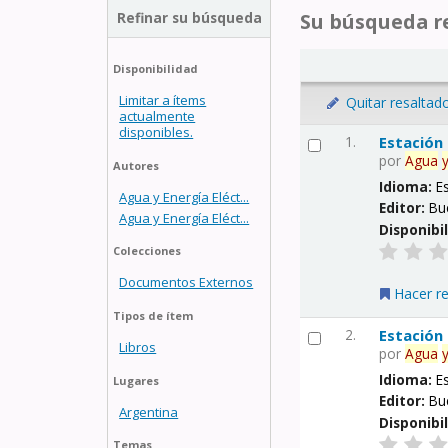
Refinar su búsqueda
Su búsqueda re
Disponibilidad
Limitar a ítems
Quitar resaltad
actualmente
disponibles.
1.
Estación
por
Agua
Autores
Idioma:
E
Agua y Energía Eléct...
Editor:
Bu
Agua y Energía Eléct...
Disponibi
Colecciones
Documentos Externos
Hacer r
Tipos de ítem
2.
Estación
Libros
por
Agua
Idioma:
E
Lugares
Editor:
Bu
Argentina
Disponibi
Temas