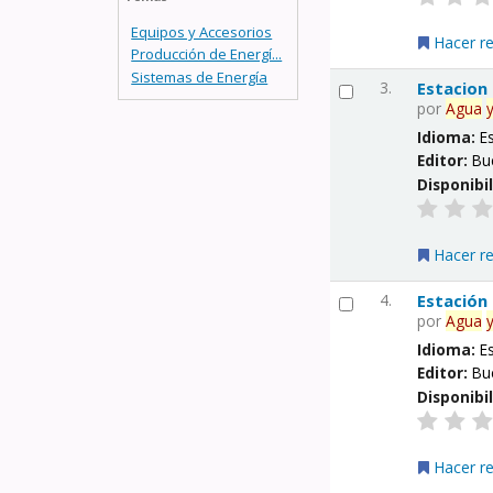
Equipos y Accesorios
Hacer r
Producción de Energí...
Sistemas de Energía
3.
Estacion
por
Agua
Idioma:
E
Editor:
Bu
Disponibi
Hacer r
4.
Estación
por
Agua
Idioma:
E
Editor:
Bu
Disponibi
Hacer r