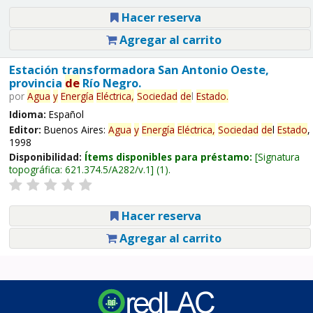
Hacer reserva
Agregar al carrito
Estación transformadora San Antonio Oeste,
provincia
de
Río Negro.
por
Agua
y
Energía
Eléctrica,
Sociedad
de
l
Estado
.
Idioma:
Español
Editor:
Buenos Aires:
Agua
y
Energía
Eléctrica,
Sociedad
de
l
Estado
,
1998
Disponibilidad:
Ítems disponibles para préstamo:
Signatura
topográfica:
621.374.5/A282/v.1
(1).
Hacer reserva
Agregar al carrito