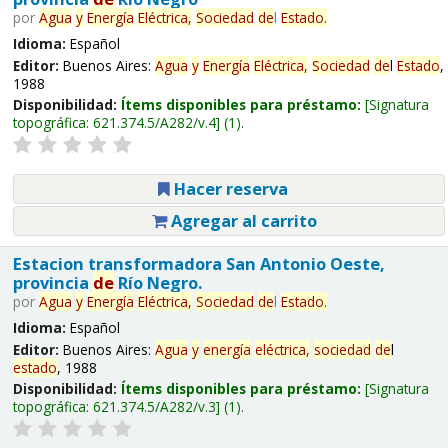
por
Agua
y
Energía
Eléctrica,
Sociedad
de
l
Estado
.
Idioma:
Español
Editor:
Buenos Aires:
Agua
y
Energía
Eléctrica,
Sociedad
de
l
Estado
,
1988
Disponibilidad:
Ítems disponibles para préstamo:
Signatura
topográfica:
621.374.5/A282/v.4
(1).
Hacer reserva
Agregar al carrito
Estacion transformadora San Antonio Oeste,
provincia
de
Río Negro.
por
Agua
y
Energía
Eléctrica,
Sociedad
de
l
Estado
.
Idioma:
Español
Editor:
Buenos Aires:
Agua
y
energía
eléctrica,
sociedad
de
l
estado
, 1988
Disponibilidad:
Ítems disponibles para préstamo:
Signatura
topográfica:
621.374.5/A282/v.3
(1).