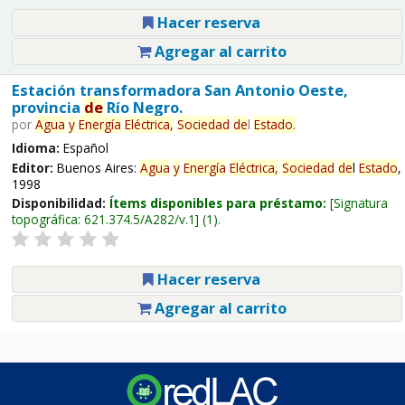
Hacer reserva
Agregar al carrito
Estación transformadora San Antonio Oeste,
provincia
de
Río Negro.
por
Agua
y
Energía
Eléctrica,
Sociedad
de
l
Estado
.
Idioma:
Español
Editor:
Buenos Aires:
Agua
y
Energía
Eléctrica,
Sociedad
de
l
Estado
,
1998
Disponibilidad:
Ítems disponibles para préstamo:
Signatura
topográfica:
621.374.5/A282/v.1
(1).
Hacer reserva
Agregar al carrito