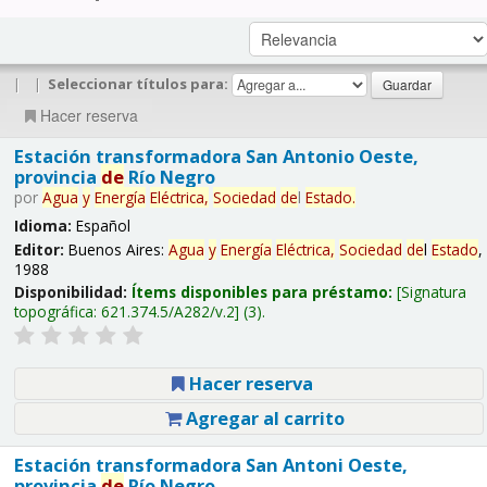
|
|
Seleccionar títulos para:
Hacer reserva
Estación transformadora San Antonio Oeste,
provincia
de
Río Negro
por
Agua
y
Energía
Eléctrica,
Sociedad
de
l
Estado
.
Idioma:
Español
Editor:
Buenos Aires:
Agua
y
Energía
Eléctrica,
Sociedad
de
l
Estado
,
1988
Disponibilidad:
Ítems disponibles para préstamo:
Signatura
topográfica:
621.374.5/A282/v.2
(3).
Hacer reserva
Agregar al carrito
Estación transformadora San Antoni Oeste,
provincia
de
Río Negro