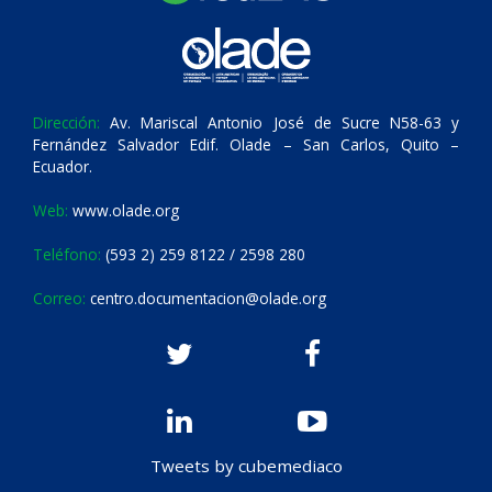
Dirección:
Av. Mariscal Antonio José de Sucre N58-63 y
Fernández Salvador Edif. Olade – San Carlos, Quito –
Ecuador.
Web:
www.olade.org
Teléfono:
(593 2) 259 8122 / 2598 280
Correo:
centro.documentacion@olade.org
Tweets by cubemediaco