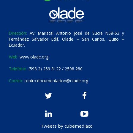
Dirección:
Av. Mariscal Antonio José de Sucre N58-63 y
Fernández Salvador Edif. Olade – San Carlos, Quito –
Ecuador.
Web:
www.olade.org
Teléfono:
(593 2) 259 8122 / 2598 280
Correo:
centro.documentacion@olade.org
Tweets by cubemediaco