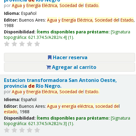
por
Agua
y
Energía
Eléctrica,
Sociedad
de
l
Estado
.
Idioma:
Español
Editor:
Buenos Aires:
Agua
y
Energía
Eléctrica,
Sociedad
de
l
Estado
,
1988
Disponibilidad:
Ítems disponibles para préstamo:
Signatura
topográfica:
621.374.5/A282/v.4
(1).
Hacer reserva
Agregar al carrito
Estacion transformadora San Antonio Oeste,
provincia
de
Río Negro.
por
Agua
y
Energía
Eléctrica,
Sociedad
de
l
Estado
.
Idioma:
Español
Editor:
Buenos Aires:
Agua
y
energía
eléctrica,
sociedad
de
l
estado
, 1988
Disponibilidad:
Ítems disponibles para préstamo:
Signatura
topográfica:
621.374.5/A282/v.3
(1).