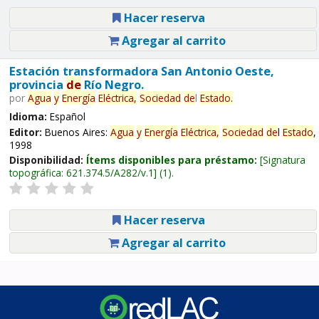
Hacer reserva
Agregar al carrito
Estación transformadora San Antonio Oeste,
provincia
de
Río Negro.
por
Agua
y
Energía
Eléctrica,
Sociedad
de
l
Estado
.
Idioma:
Español
Editor:
Buenos Aires:
Agua
y
Energía
Eléctrica,
Sociedad
de
l
Estado
,
1998
Disponibilidad:
Ítems disponibles para préstamo:
Signatura
topográfica:
621.374.5/A282/v.1
(1).
Hacer reserva
Agregar al carrito