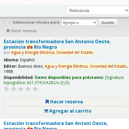
|
|
Seleccionar títulos para:
Hacer reserva
Estación transformadora San Antonio Oeste,
provincia
de
Río Negro
por
Agua
y
Energía
Eléctrica,
Sociedad
de
l
Estado
.
Idioma:
Español
Editor:
Buenos Aires:
Agua
y
Energía
Eléctrica,
Sociedad
de
l
Estado
,
1988
Disponibilidad:
Ítems disponibles para préstamo:
Signatura
topográfica:
621.374.5/A282/v.2
(3).
Hacer reserva
Agregar al carrito
Estación transformadora San Antoni Oeste,
provincia
de
Río Negro