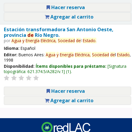
Hacer reserva
Agregar al carrito
Estación transformadora San Antonio Oeste,
provincia
de
Río Negro.
por
Agua
y
Energía
Eléctrica,
Sociedad
de
l
Estado
.
Idioma:
Español
Editor:
Buenos Aires:
Agua
y
Energía
Eléctrica,
Sociedad
de
l
Estado
,
1998
Disponibilidad:
Ítems disponibles para préstamo:
Signatura
topográfica:
621.374.5/A282/v.1
(1).
Hacer reserva
Agregar al carrito