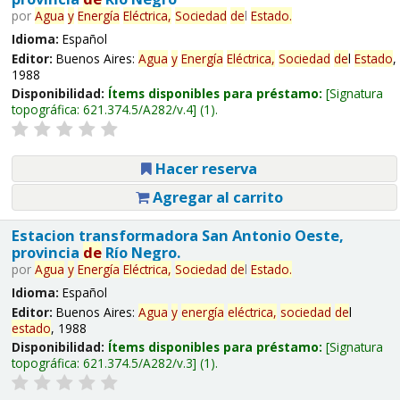
por
Agua
y
Energía
Eléctrica,
Sociedad
de
l
Estado
.
Idioma:
Español
Editor:
Buenos Aires:
Agua
y
Energía
Eléctrica,
Sociedad
de
l
Estado
,
1988
Disponibilidad:
Ítems disponibles para préstamo:
Signatura
topográfica:
621.374.5/A282/v.4
(1).
Hacer reserva
Agregar al carrito
Estacion transformadora San Antonio Oeste,
provincia
de
Río Negro.
por
Agua
y
Energía
Eléctrica,
Sociedad
de
l
Estado
.
Idioma:
Español
Editor:
Buenos Aires:
Agua
y
energía
eléctrica,
sociedad
de
l
estado
, 1988
Disponibilidad:
Ítems disponibles para préstamo:
Signatura
topográfica:
621.374.5/A282/v.3
(1).