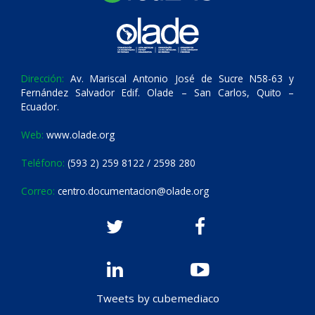
Dirección:
Av. Mariscal Antonio José de Sucre N58-63 y
Fernández Salvador Edif. Olade – San Carlos, Quito –
Ecuador.
Web:
www.olade.org
Teléfono:
(593 2) 259 8122 / 2598 280
Correo:
centro.documentacion@olade.org
Tweets by cubemediaco