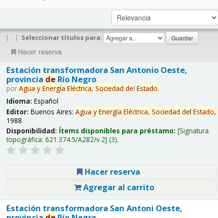
|
|
Seleccionar títulos para:
Hacer reserva
Estación transformadora San Antonio Oeste,
provincia
de
Río Negro
por
Agua
y
Energía
Eléctrica,
Sociedad
de
l
Estado
.
Idioma:
Español
Editor:
Buenos Aires:
Agua
y
Energía
Eléctrica,
Sociedad
de
l
Estado
,
1988
Disponibilidad:
Ítems disponibles para préstamo:
Signatura
topográfica:
621.374.5/A282/v.2
(3).
Hacer reserva
Agregar al carrito
Estación transformadora San Antoni Oeste,
provincia
de
Río Negro