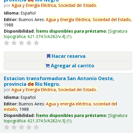
por
Agua
y
Energía
Eléctrica,
Sociedad
de
l
Estado
.
Idioma:
Español
Editor:
Buenos Aires:
Agua
y
Energía
Eléctrica,
Sociedad
de
l
Estado
,
1988
Disponibilidad:
Ítems disponibles para préstamo:
Signatura
topográfica:
621.374.5/A282/v.4
(1).
Hacer reserva
Agregar al carrito
Estacion transformadora San Antonio Oeste,
provincia
de
Río Negro.
por
Agua
y
Energía
Eléctrica,
Sociedad
de
l
Estado
.
Idioma:
Español
Editor:
Buenos Aires:
Agua
y
energía
eléctrica,
sociedad
de
l
estado
, 1988
Disponibilidad:
Ítems disponibles para préstamo:
Signatura
topográfica:
621.374.5/A282/v.3
(1).