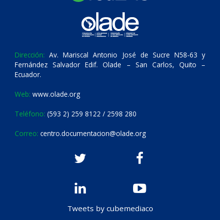
Dirección:
Av. Mariscal Antonio José de Sucre N58-63 y
Fernández Salvador Edif. Olade – San Carlos, Quito –
Ecuador.
Web:
www.olade.org
Teléfono:
(593 2) 259 8122 / 2598 280
Correo:
centro.documentacion@olade.org
Tweets by cubemediaco