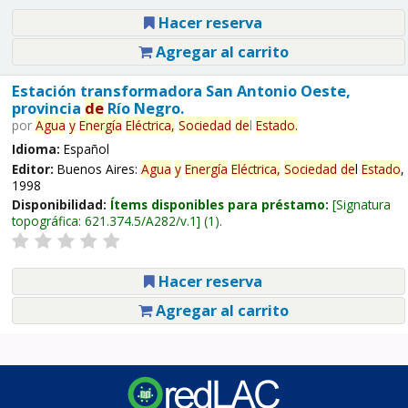
Hacer reserva
Agregar al carrito
Estación transformadora San Antonio Oeste,
provincia
de
Río Negro.
por
Agua
y
Energía
Eléctrica,
Sociedad
de
l
Estado
.
Idioma:
Español
Editor:
Buenos Aires:
Agua
y
Energía
Eléctrica,
Sociedad
de
l
Estado
,
1998
Disponibilidad:
Ítems disponibles para préstamo:
Signatura
topográfica:
621.374.5/A282/v.1
(1).
Hacer reserva
Agregar al carrito