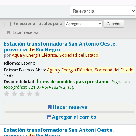
|
|
Seleccionar títulos para:
Hacer reserva
Estación transformadora San Antonio Oeste,
provincia
de
Río Negro
por
Agua
y
Energía
Eléctrica,
Sociedad
de
l
Estado
.
Idioma:
Español
Editor:
Buenos Aires:
Agua
y
Energía
Eléctrica,
Sociedad
de
l
Estado
,
1988
Disponibilidad:
Ítems disponibles para préstamo:
Signatura
topográfica:
621.374.5/A282/v.2
(3).
Hacer reserva
Agregar al carrito
Estación transformadora San Antoni Oeste,
provincia
de
Río Negro