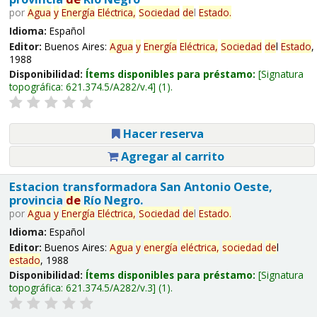
por
Agua
y
Energía
Eléctrica,
Sociedad
de
l
Estado
.
Idioma:
Español
Editor:
Buenos Aires:
Agua
y
Energía
Eléctrica,
Sociedad
de
l
Estado
,
1988
Disponibilidad:
Ítems disponibles para préstamo:
Signatura
topográfica:
621.374.5/A282/v.4
(1).
Hacer reserva
Agregar al carrito
Estacion transformadora San Antonio Oeste,
provincia
de
Río Negro.
por
Agua
y
Energía
Eléctrica,
Sociedad
de
l
Estado
.
Idioma:
Español
Editor:
Buenos Aires:
Agua
y
energía
eléctrica,
sociedad
de
l
estado
, 1988
Disponibilidad:
Ítems disponibles para préstamo:
Signatura
topográfica:
621.374.5/A282/v.3
(1).