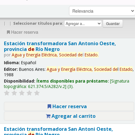
|
|
Seleccionar títulos para:
Hacer reserva
Estación transformadora San Antonio Oeste,
provincia
de
Río Negro
por
Agua
y
Energía
Eléctrica,
Sociedad
de
l
Estado
.
Idioma:
Español
Editor:
Buenos Aires:
Agua
y
Energía
Eléctrica,
Sociedad
de
l
Estado
,
1988
Disponibilidad:
Ítems disponibles para préstamo:
Signatura
topográfica:
621.374.5/A282/v.2
(3).
Hacer reserva
Agregar al carrito
Estación transformadora San Antoni Oeste,
provincia
de
Río Negro