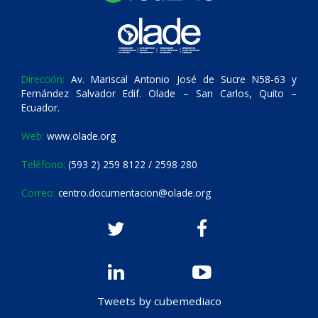
Dirección:
Av. Mariscal Antonio José de Sucre N58-63 y
Fernández Salvador Edif. Olade – San Carlos, Quito –
Ecuador.
Web:
www.olade.org
Teléfono:
(593 2) 259 8122 / 2598 280
Correo:
centro.documentacion@olade.org
Tweets by cubemediaco