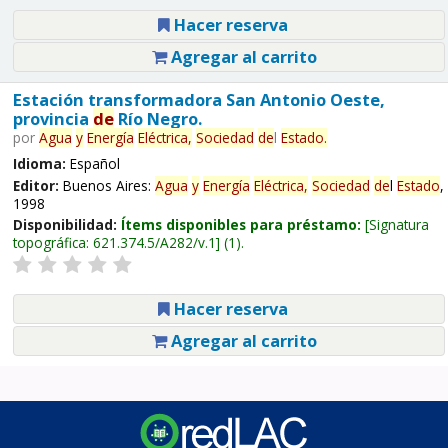
Hacer reserva
Agregar al carrito
Estación transformadora San Antonio Oeste,
provincia
de
Río Negro.
por
Agua
y
Energía
Eléctrica,
Sociedad
de
l
Estado
.
Idioma:
Español
Editor:
Buenos Aires:
Agua
y
Energía
Eléctrica,
Sociedad
de
l
Estado
,
1998
Disponibilidad:
Ítems disponibles para préstamo:
Signatura
topográfica:
621.374.5/A282/v.1
(1).
Hacer reserva
Agregar al carrito