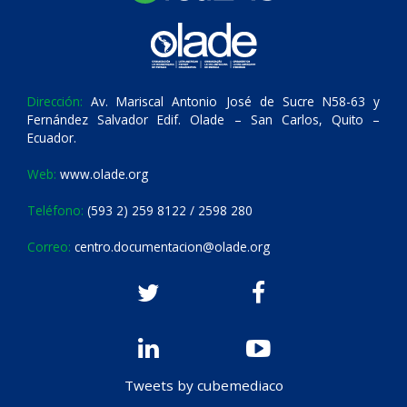
Dirección:
Av. Mariscal Antonio José de Sucre N58-63 y
Fernández Salvador Edif. Olade – San Carlos, Quito –
Ecuador.
Web:
www.olade.org
Teléfono:
(593 2) 259 8122 / 2598 280
Correo:
centro.documentacion@olade.org
Tweets by cubemediaco