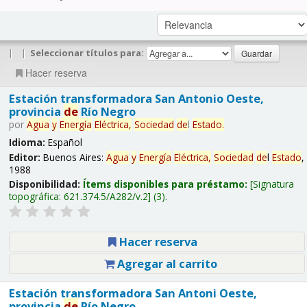
|
|
Seleccionar títulos para:
Hacer reserva
Estación transformadora San Antonio Oeste,
provincia
de
Río Negro
por
Agua
y
Energía
Eléctrica,
Sociedad
de
l
Estado
.
Idioma:
Español
Editor:
Buenos Aires:
Agua
y
Energía
Eléctrica,
Sociedad
de
l
Estado
,
1988
Disponibilidad:
Ítems disponibles para préstamo:
Signatura
topográfica:
621.374.5/A282/v.2
(3).
Hacer reserva
Agregar al carrito
Estación transformadora San Antoni Oeste,
provincia
de
Río Negro