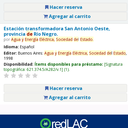
Hacer reserva
Agregar al carrito
Estación transformadora San Antonio Oeste,
provincia
de
Río Negro.
por
Agua
y
Energía
Eléctrica,
Sociedad
de
l
Estado
.
Idioma:
Español
Editor:
Buenos Aires:
Agua
y
Energía
Eléctrica,
Sociedad
de
l
Estado
,
1998
Disponibilidad:
Ítems disponibles para préstamo:
Signatura
topográfica:
621.374.5/A282/v.1
(1).
Hacer reserva
Agregar al carrito