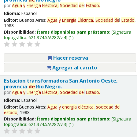
por
Agua
y
Energía
Eléctrica,
Sociedad
de
l
Estado
.
Idioma:
Español
Editor:
Buenos Aires:
Agua
y
Energía
Eléctrica,
Sociedad
de
l
Estado
,
1988
Disponibilidad:
Ítems disponibles para préstamo:
Signatura
topográfica:
621.374.5/A282/v.4
(1).
Hacer reserva
Agregar al carrito
Estacion transformadora San Antonio Oeste,
provincia
de
Río Negro.
por
Agua
y
Energía
Eléctrica,
Sociedad
de
l
Estado
.
Idioma:
Español
Editor:
Buenos Aires:
Agua
y
energía
eléctrica,
sociedad
de
l
estado
, 1988
Disponibilidad:
Ítems disponibles para préstamo:
Signatura
topográfica:
621.374.5/A282/v.3
(1).