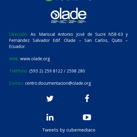
Dirección:
Av. Mariscal Antonio José de Sucre N58-63 y
Fernández Salvador Edif. Olade – San Carlos, Quito –
Ecuador.
Web:
www.olade.org
Teléfono:
(593 2) 259 8122 / 2598 280
Correo:
centro.documentacion@olade.org
Tweets by cubemediaco