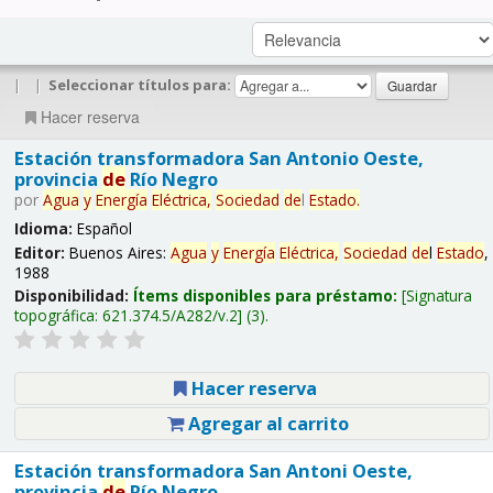
|
|
Seleccionar títulos para:
Hacer reserva
Estación transformadora San Antonio Oeste,
provincia
de
Río Negro
por
Agua
y
Energía
Eléctrica,
Sociedad
de
l
Estado
.
Idioma:
Español
Editor:
Buenos Aires:
Agua
y
Energía
Eléctrica,
Sociedad
de
l
Estado
,
1988
Disponibilidad:
Ítems disponibles para préstamo:
Signatura
topográfica:
621.374.5/A282/v.2
(3).
Hacer reserva
Agregar al carrito
Estación transformadora San Antoni Oeste,
provincia
de
Río Negro