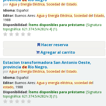
por
Agua
y
Energía
Eléctrica,
Sociedad
de
l
Estado
.
Idioma:
Español
Editor:
Buenos Aires:
Agua
y
Energía
Eléctrica,
Sociedad
de
l
Estado
,
1988
Disponibilidad:
Ítems disponibles para préstamo:
Signatura
topográfica:
621.374.5/A282/v.4
(1).
Hacer reserva
Agregar al carrito
Estacion transformadora San Antonio Oeste,
provincia
de
Río Negro.
por
Agua
y
Energía
Eléctrica,
Sociedad
de
l
Estado
.
Idioma:
Español
Editor:
Buenos Aires:
Agua
y
energía
eléctrica,
sociedad
de
l
estado
, 1988
Disponibilidad:
Ítems disponibles para préstamo:
Signatura
topográfica:
621.374.5/A282/v.3
(1).