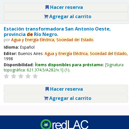
Hacer reserva
Agregar al carrito
Estación transformadora San Antonio Oeste,
provincia
de
Río Negro.
por
Agua
y
Energía
Eléctrica,
Sociedad
de
l
Estado
.
Idioma:
Español
Editor:
Buenos Aires:
Agua
y
Energía
Eléctrica,
Sociedad
de
l
Estado
,
1998
Disponibilidad:
Ítems disponibles para préstamo:
Signatura
topográfica:
621.374.5/A282/v.1
(1).
Hacer reserva
Agregar al carrito