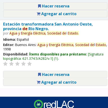
Hacer reserva
Agregar al carrito
Estación transformadora San Antonio Oeste,
provincia
de
Río Negro.
por
Agua
y
Energía
Eléctrica,
Sociedad
de
l
Estado
.
Idioma:
Español
Editor:
Buenos Aires:
Agua
y
Energía
Eléctrica,
Sociedad
de
l
Estado
,
1998
Disponibilidad:
Ítems disponibles para préstamo:
Signatura
topográfica:
621.374.5/A282/v.1
(1).
Hacer reserva
Agregar al carrito