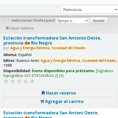
|
|
Seleccionar títulos para:
Hacer reserva
Estación transformadora San Antonio Oeste,
provincia
de
Río Negro
por
Agua
y
Energía
Eléctrica,
Sociedad
de
l
Estado
.
Idioma:
Español
Editor:
Buenos Aires:
Agua
y
Energía
Eléctrica,
Sociedad
de
l
Estado
,
1988
Disponibilidad:
Ítems disponibles para préstamo:
Signatura
topográfica:
621.374.5/A282/v.2
(3).
Hacer reserva
Agregar al carrito
Estación transformadora San Antoni Oeste,
provincia
de
Río Negro