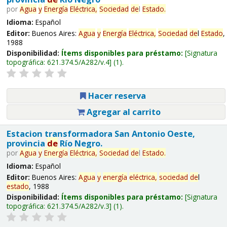
por
Agua
y
Energía
Eléctrica,
Sociedad
de
l
Estado
.
Idioma:
Español
Editor:
Buenos Aires:
Agua
y
Energía
Eléctrica,
Sociedad
de
l
Estado
,
1988
Disponibilidad:
Ítems disponibles para préstamo:
Signatura
topográfica:
621.374.5/A282/v.4
(1).
Hacer reserva
Agregar al carrito
Estacion transformadora San Antonio Oeste,
provincia
de
Río Negro.
por
Agua
y
Energía
Eléctrica,
Sociedad
de
l
Estado
.
Idioma:
Español
Editor:
Buenos Aires:
Agua
y
energía
eléctrica,
sociedad
de
l
estado
, 1988
Disponibilidad:
Ítems disponibles para préstamo:
Signatura
topográfica:
621.374.5/A282/v.3
(1).