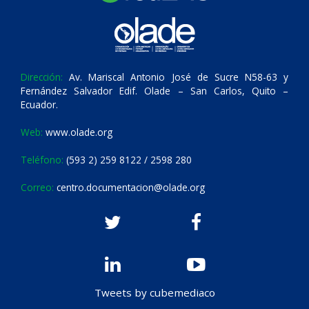
Dirección:
Av. Mariscal Antonio José de Sucre N58-63 y
Fernández Salvador Edif. Olade – San Carlos, Quito –
Ecuador.
Web:
www.olade.org
Teléfono:
(593 2) 259 8122 / 2598 280
Correo:
centro.documentacion@olade.org
Tweets by cubemediaco