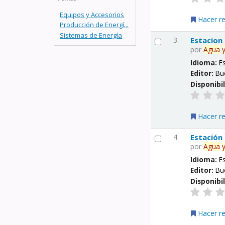
Equipos y Accesorios
Hacer r
Producción de Energí...
Sistemas de Energía
3.
Estacion
por
Agua
Idioma:
E
Editor:
Bu
Disponibi
Hacer r
4.
Estación
por
Agua
Idioma:
E
Editor:
Bu
Disponibi
Hacer r