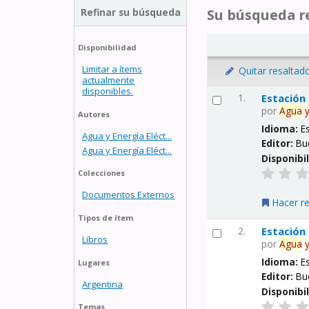
Refinar su búsqueda
Su búsqueda re
Disponibilidad
Limitar a ítems
Quitar resaltad
actualmente
disponibles.
1.
Estación
por
Agua
Autores
Idioma:
E
Agua y Energía Eléct...
Editor:
Bu
Agua y Energía Eléct...
Disponibi
Colecciones
Documentos Externos
Hacer r
Tipos de ítem
2.
Estación
Libros
por
Agua
Idioma:
E
Lugares
Editor:
Bu
Argentina
Disponibi
Temas