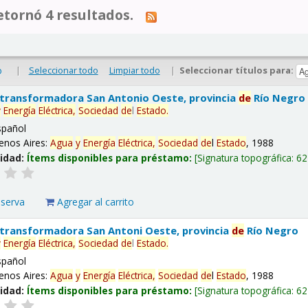
tornó 4 resultados.
|
Seleccionar todo
Limpiar todo
|
Seleccionar títulos para:
o
 transformadora San Antonio Oeste, provincia
de
Río Negro
y
Energía
Eléctrica,
Sociedad
de
l
Estado
.
spañol
enos Aires:
Agua
y
Energía
Eléctrica,
Sociedad
de
l
Estado
, 1988
lidad:
Ítems disponibles para préstamo:
Signatura topográfica:
62
eserva
Agregar al carrito
 transformadora San Antoni Oeste, provincia
de
Río Negro
y
Energía
Eléctrica,
Sociedad
de
l
Estado
.
spañol
enos Aires:
Agua
y
Energía
Eléctrica,
Sociedad
de
l
Estado
, 1988
lidad:
Ítems disponibles para préstamo:
Signatura topográfica:
62