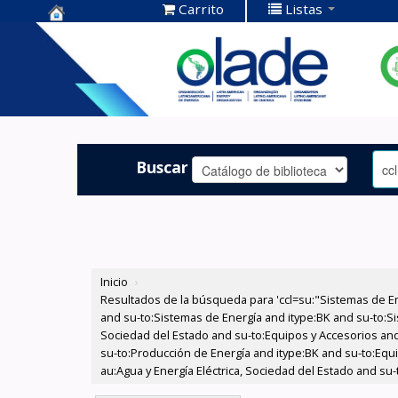
Carrito
Listas
Centro de
Documentación
OLADE -
Buscar
Inicio
›
Resultados de la búsqueda para 'ccl=su:"Sistemas de E
and su-to:Sistemas de Energía and itype:BK and su-to:Si
Sociedad del Estado and su-to:Equipos y Accesorios and
su-to:Producción de Energía and itype:BK and su-to:Equ
au:Agua y Energía Eléctrica, Sociedad del Estado and su-