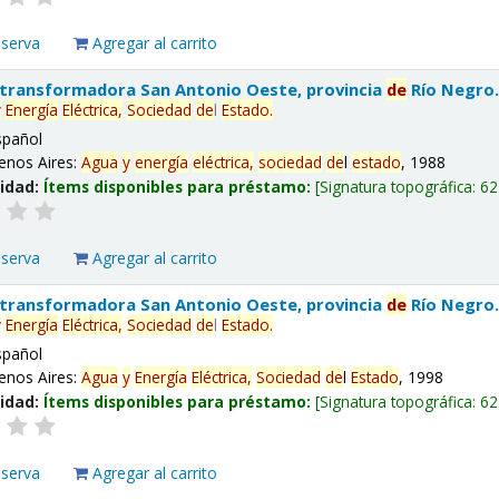
eserva
Agregar al carrito
 transformadora San Antonio Oeste, provincia
de
Río Negro
y
Energía
Eléctrica,
Sociedad
de
l
Estado
.
spañol
enos Aires:
Agua
y
energía
eléctrica,
sociedad
de
l
estado
, 1988
lidad:
Ítems disponibles para préstamo:
Signatura topográfica:
62
eserva
Agregar al carrito
 transformadora San Antonio Oeste, provincia
de
Río Negro
y
Energía
Eléctrica,
Sociedad
de
l
Estado
.
spañol
enos Aires:
Agua
y
Energía
Eléctrica,
Sociedad
de
l
Estado
, 1998
lidad:
Ítems disponibles para préstamo:
Signatura topográfica:
62
eserva
Agregar al carrito