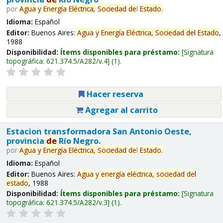
por
Agua
y
Energía
Eléctrica,
Sociedad
de
l
Estado
.
Idioma:
Español
Editor:
Buenos Aires:
Agua
y
Energía
Eléctrica,
Sociedad
de
l
Estado
,
1988
Disponibilidad:
Ítems disponibles para préstamo:
Signatura
topográfica:
621.374.5/A282/v.4
(1).
Hacer reserva
Agregar al carrito
Estacion transformadora San Antonio Oeste,
provincia
de
Río Negro.
por
Agua
y
Energía
Eléctrica,
Sociedad
de
l
Estado
.
Idioma:
Español
Editor:
Buenos Aires:
Agua
y
energía
eléctrica,
sociedad
de
l
estado
, 1988
Disponibilidad:
Ítems disponibles para préstamo:
Signatura
topográfica:
621.374.5/A282/v.3
(1).