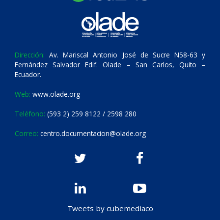
Dirección:
Av. Mariscal Antonio José de Sucre N58-63 y
Fernández Salvador Edif. Olade – San Carlos, Quito –
Ecuador.
Web:
www.olade.org
Teléfono:
(593 2) 259 8122 / 2598 280
Correo:
centro.documentacion@olade.org
Tweets by cubemediaco