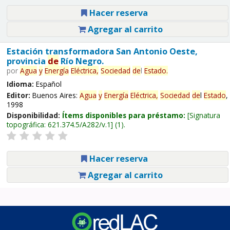
Hacer reserva
Agregar al carrito
Estación transformadora San Antonio Oeste,
provincia
de
Río Negro.
por
Agua
y
Energía
Eléctrica,
Sociedad
de
l
Estado
.
Idioma:
Español
Editor:
Buenos Aires:
Agua
y
Energía
Eléctrica,
Sociedad
de
l
Estado
,
1998
Disponibilidad:
Ítems disponibles para préstamo:
Signatura
topográfica:
621.374.5/A282/v.1
(1).
Hacer reserva
Agregar al carrito