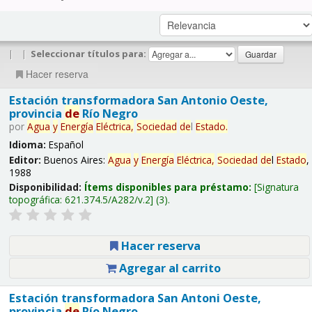
|
|
Seleccionar títulos para:
Hacer reserva
Estación transformadora San Antonio Oeste,
provincia
de
Río Negro
por
Agua
y
Energía
Eléctrica,
Sociedad
de
l
Estado
.
Idioma:
Español
Editor:
Buenos Aires:
Agua
y
Energía
Eléctrica,
Sociedad
de
l
Estado
,
1988
Disponibilidad:
Ítems disponibles para préstamo:
Signatura
topográfica:
621.374.5/A282/v.2
(3).
Hacer reserva
Agregar al carrito
Estación transformadora San Antoni Oeste,
provincia
de
Río Negro