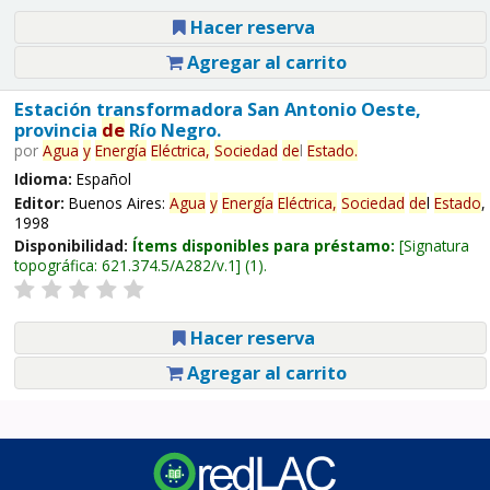
Hacer reserva
Agregar al carrito
Estación transformadora San Antonio Oeste,
provincia
de
Río Negro.
por
Agua
y
Energía
Eléctrica,
Sociedad
de
l
Estado
.
Idioma:
Español
Editor:
Buenos Aires:
Agua
y
Energía
Eléctrica,
Sociedad
de
l
Estado
,
1998
Disponibilidad:
Ítems disponibles para préstamo:
Signatura
topográfica:
621.374.5/A282/v.1
(1).
Hacer reserva
Agregar al carrito