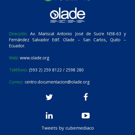
Dirección:
Av. Mariscal Antonio José de Sucre N58-63 y
Fernández Salvador Edif. Olade – San Carlos, Quito –
Ecuador.
Web:
www.olade.org
Teléfono:
(593 2) 259 8122 / 2598 280
Correo:
centro.documentacion@olade.org
Tweets by cubemediaco