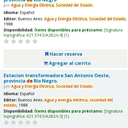
por
Agua
y
Energía
Eléctrica,
Sociedad
de
l
Estado
.
Idioma:
Español
Editor:
Buenos Aires:
Agua
y
Energía
Eléctrica,
Sociedad
de
l
Estado
,
1988
Disponibilidad:
Ítems disponibles para préstamo:
Signatura
topográfica:
621.374.5/A282/v.4
(1).
Hacer reserva
Agregar al carrito
Estacion transformadora San Antonio Oeste,
provincia
de
Río Negro.
por
Agua
y
Energía
Eléctrica,
Sociedad
de
l
Estado
.
Idioma:
Español
Editor:
Buenos Aires:
Agua
y
energía
eléctrica,
sociedad
de
l
estado
, 1988
Disponibilidad:
Ítems disponibles para préstamo:
Signatura
topográfica:
621.374.5/A282/v.3
(1).