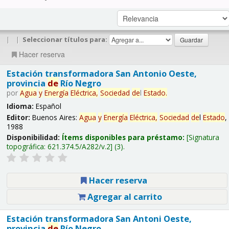
|
|
Seleccionar títulos para:
Hacer reserva
Estación transformadora San Antonio Oeste,
provincia
de
Río Negro
por
Agua
y
Energía
Eléctrica,
Sociedad
de
l
Estado
.
Idioma:
Español
Editor:
Buenos Aires:
Agua
y
Energía
Eléctrica,
Sociedad
de
l
Estado
,
1988
Disponibilidad:
Ítems disponibles para préstamo:
Signatura
topográfica:
621.374.5/A282/v.2
(3).
Hacer reserva
Agregar al carrito
Estación transformadora San Antoni Oeste,
provincia
de
Río Negro