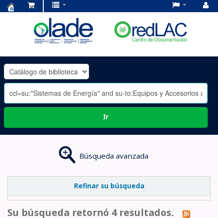
Centro
de
Documentación
OLADE
-
Ir
Búsqueda avanzada
Refinar su búsqueda
Su búsqueda retornó 4 resultados.