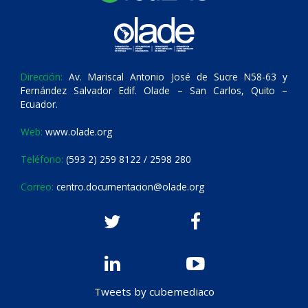
Dirección:
Av. Mariscal Antonio José de Sucre N58-63 y
Fernández Salvador Edif. Olade – San Carlos, Quito –
Ecuador.
Web:
www.olade.org
Teléfono:
(593 2) 259 8122 / 2598 280
Correo:
centro.documentacion@olade.org
Tweets by cubemediaco