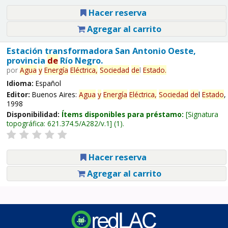
Hacer reserva
Agregar al carrito
Estación transformadora San Antonio Oeste,
provincia
de
Río Negro.
por
Agua
y
Energía
Eléctrica,
Sociedad
de
l
Estado
.
Idioma:
Español
Editor:
Buenos Aires:
Agua
y
Energía
Eléctrica,
Sociedad
de
l
Estado
,
1998
Disponibilidad:
Ítems disponibles para préstamo:
Signatura
topográfica:
621.374.5/A282/v.1
(1).
Hacer reserva
Agregar al carrito