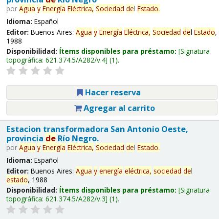
por
Agua
y
Energía
Eléctrica,
Sociedad
de
l
Estado
.
Idioma:
Español
Editor:
Buenos Aires:
Agua
y
Energía
Eléctrica,
Sociedad
de
l
Estado
,
1988
Disponibilidad:
Ítems disponibles para préstamo:
Signatura
topográfica:
621.374.5/A282/v.4
(1).
Hacer reserva
Agregar al carrito
Estacion transformadora San Antonio Oeste,
provincia
de
Río Negro.
por
Agua
y
Energía
Eléctrica,
Sociedad
de
l
Estado
.
Idioma:
Español
Editor:
Buenos Aires:
Agua
y
energía
eléctrica,
sociedad
de
l
estado
, 1988
Disponibilidad:
Ítems disponibles para préstamo:
Signatura
topográfica:
621.374.5/A282/v.3
(1).