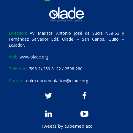
Dirección:
Av. Mariscal Antonio José de Sucre N58-63 y
Fernández Salvador Edif. Olade – San Carlos, Quito –
Ecuador.
Web:
www.olade.org
Teléfono:
(593 2) 259 8122 / 2598 280
Correo:
centro.documentacion@olade.org
Tweets by cubemediaco