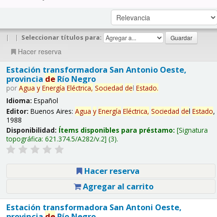
|
|
Seleccionar títulos para:
Hacer reserva
Estación transformadora San Antonio Oeste,
provincia
de
Río Negro
por
Agua
y
Energía
Eléctrica,
Sociedad
de
l
Estado
.
Idioma:
Español
Editor:
Buenos Aires:
Agua
y
Energía
Eléctrica,
Sociedad
de
l
Estado
,
1988
Disponibilidad:
Ítems disponibles para préstamo:
Signatura
topográfica:
621.374.5/A282/v.2
(3).
Hacer reserva
Agregar al carrito
Estación transformadora San Antoni Oeste,
provincia
de
Río Negro