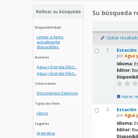
Refinar su búsqueda
Su búsqueda re
Disponibilidad
Limitar a ítems
Quitar resaltad
actualmente
disponibles.
1.
Estación
por
Agua
Autores
Idioma:
E
Agua y Energía Eléct...
Editor:
Bu
Agua y Energía Eléct...
Disponibi
Colecciones
Documentos Externos
Hacer r
Tipos de ítem
2.
Estación
Libros
por
Agua
Idioma:
E
Lugares
Editor:
Bu
Argentina
Disponibi