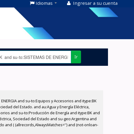
Idiomas
Ingresar a su cuenta
Ir
E ENERGIA and su-to:Equipos y Accesorios and itype:BK
iedad del Estado. and au:Agua y Energía Eléctrica,
sorios and su-to:Producción de Energía and itype:BK and
éctrica, Sociedad del Estado and su-geo:Argentina and
do and ( (allrecords,AlwaysMatches='') and (not-onloan-