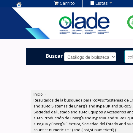
Carrito
Listas
Centro de
Documentación
OLADE -
Buscar
Inicio
›
Resultados de la búsqueda para 'ccl=su:"Sistemas de E
and su-to:Sistemas de Energía and itype:BK and su-to:Si
Sociedad del Estado and su-to:Equipos y Accesorios and
su-to:Producción de Energía and itype:BK and su-to:Equ
au:Agua y Energía Eléctrica, Sociedad del Estado and su-
count,st-numeric >= 1) and (lost,st-numeric=0) )'