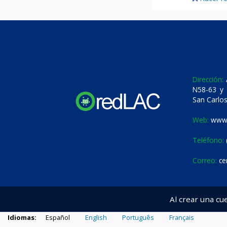
Dirección:
A
N58-63 y 
San Carlos
Web:
www.
Teléfono:
Correo:
ce
Al crear una cu
Idiomas:
Español
English
Português
Français