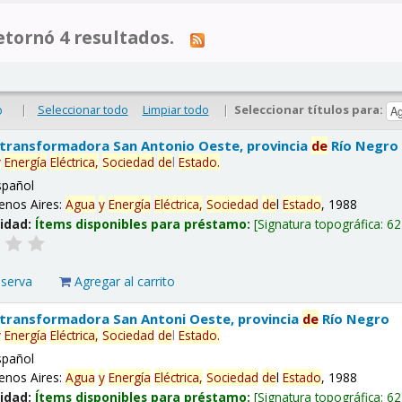
tornó 4 resultados.
|
Seleccionar todo
Limpiar todo
|
Seleccionar títulos para:
o
 transformadora San Antonio Oeste, provincia
de
Río Negro
y
Energía
Eléctrica,
Sociedad
de
l
Estado
.
spañol
enos Aires:
Agua
y
Energía
Eléctrica,
Sociedad
de
l
Estado
, 1988
lidad:
Ítems disponibles para préstamo:
Signatura topográfica:
62
eserva
Agregar al carrito
 transformadora San Antoni Oeste, provincia
de
Río Negro
y
Energía
Eléctrica,
Sociedad
de
l
Estado
.
spañol
enos Aires:
Agua
y
Energía
Eléctrica,
Sociedad
de
l
Estado
, 1988
lidad:
Ítems disponibles para préstamo:
Signatura topográfica:
62