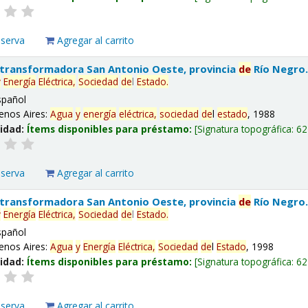
eserva
Agregar al carrito
 transformadora San Antonio Oeste, provincia
de
Río Negro
y
Energía
Eléctrica,
Sociedad
de
l
Estado
.
spañol
enos Aires:
Agua
y
energía
eléctrica,
sociedad
de
l
estado
, 1988
lidad:
Ítems disponibles para préstamo:
Signatura topográfica:
62
eserva
Agregar al carrito
 transformadora San Antonio Oeste, provincia
de
Río Negro
y
Energía
Eléctrica,
Sociedad
de
l
Estado
.
spañol
enos Aires:
Agua
y
Energía
Eléctrica,
Sociedad
de
l
Estado
, 1998
lidad:
Ítems disponibles para préstamo:
Signatura topográfica:
62
eserva
Agregar al carrito