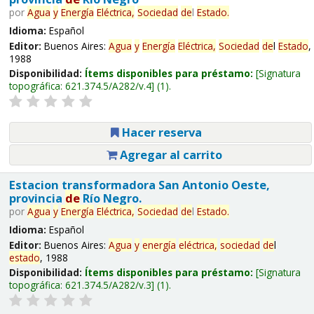
por
Agua
y
Energía
Eléctrica,
Sociedad
de
l
Estado
.
Idioma:
Español
Editor:
Buenos Aires:
Agua
y
Energía
Eléctrica,
Sociedad
de
l
Estado
,
1988
Disponibilidad:
Ítems disponibles para préstamo:
Signatura
topográfica:
621.374.5/A282/v.4
(1).
Hacer reserva
Agregar al carrito
Estacion transformadora San Antonio Oeste,
provincia
de
Río Negro.
por
Agua
y
Energía
Eléctrica,
Sociedad
de
l
Estado
.
Idioma:
Español
Editor:
Buenos Aires:
Agua
y
energía
eléctrica,
sociedad
de
l
estado
, 1988
Disponibilidad:
Ítems disponibles para préstamo:
Signatura
topográfica:
621.374.5/A282/v.3
(1).