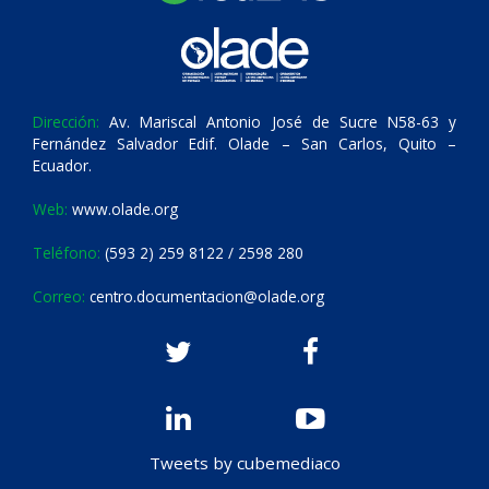
Dirección:
Av. Mariscal Antonio José de Sucre N58-63 y
Fernández Salvador Edif. Olade – San Carlos, Quito –
Ecuador.
Web:
www.olade.org
Teléfono:
(593 2) 259 8122 / 2598 280
Correo:
centro.documentacion@olade.org
Tweets by cubemediaco