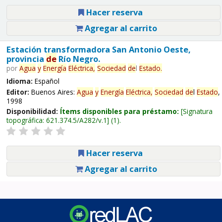
Hacer reserva
Agregar al carrito
Estación transformadora San Antonio Oeste,
provincia
de
Río Negro.
por
Agua
y
Energía
Eléctrica,
Sociedad
de
l
Estado
.
Idioma:
Español
Editor:
Buenos Aires:
Agua
y
Energía
Eléctrica,
Sociedad
de
l
Estado
,
1998
Disponibilidad:
Ítems disponibles para préstamo:
Signatura
topográfica:
621.374.5/A282/v.1
(1).
Hacer reserva
Agregar al carrito