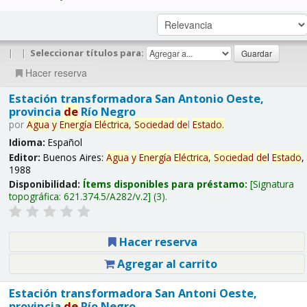
|
|
Seleccionar títulos para:
Hacer reserva
Estación transformadora San Antonio Oeste,
provincia
de
Río Negro
por
Agua
y
Energía
Eléctrica,
Sociedad
de
l
Estado
.
Idioma:
Español
Editor:
Buenos Aires:
Agua
y
Energía
Eléctrica,
Sociedad
de
l
Estado
,
1988
Disponibilidad:
Ítems disponibles para préstamo:
Signatura
topográfica:
621.374.5/A282/v.2
(3).
Hacer reserva
Agregar al carrito
Estación transformadora San Antoni Oeste,
provincia
de
Río Negro