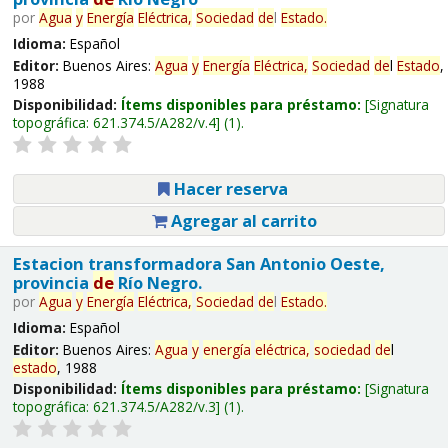
por
Agua
y
Energía
Eléctrica,
Sociedad
de
l
Estado
.
Idioma:
Español
Editor:
Buenos Aires:
Agua
y
Energía
Eléctrica,
Sociedad
de
l
Estado
,
1988
Disponibilidad:
Ítems disponibles para préstamo:
Signatura
topográfica:
621.374.5/A282/v.4
(1).
Hacer reserva
Agregar al carrito
Estacion transformadora San Antonio Oeste,
provincia
de
Río Negro.
por
Agua
y
Energía
Eléctrica,
Sociedad
de
l
Estado
.
Idioma:
Español
Editor:
Buenos Aires:
Agua
y
energía
eléctrica,
sociedad
de
l
estado
, 1988
Disponibilidad:
Ítems disponibles para préstamo:
Signatura
topográfica:
621.374.5/A282/v.3
(1).