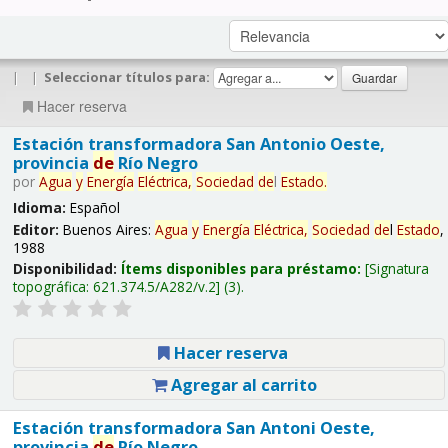
|
|
Seleccionar títulos para:
Hacer reserva
Estación transformadora San Antonio Oeste,
provincia
de
Río Negro
por
Agua
y
Energía
Eléctrica,
Sociedad
de
l
Estado
.
Idioma:
Español
Editor:
Buenos Aires:
Agua
y
Energía
Eléctrica,
Sociedad
de
l
Estado
,
1988
Disponibilidad:
Ítems disponibles para préstamo:
Signatura
topográfica:
621.374.5/A282/v.2
(3).
Hacer reserva
Agregar al carrito
Estación transformadora San Antoni Oeste,
provincia
de
Río Negro