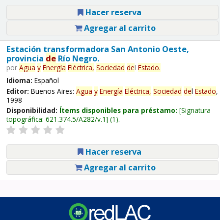
Hacer reserva
Agregar al carrito
Estación transformadora San Antonio Oeste,
provincia
de
Río Negro.
por
Agua
y
Energía
Eléctrica,
Sociedad
de
l
Estado
.
Idioma:
Español
Editor:
Buenos Aires:
Agua
y
Energía
Eléctrica,
Sociedad
de
l
Estado
,
1998
Disponibilidad:
Ítems disponibles para préstamo:
Signatura
topográfica:
621.374.5/A282/v.1
(1).
Hacer reserva
Agregar al carrito