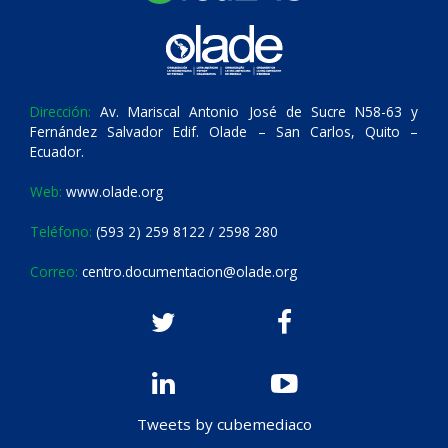
Dirección:
Av. Mariscal Antonio José de Sucre N58-63 y
Fernández Salvador Edif. Olade – San Carlos, Quito –
Ecuador.
Web:
www.olade.org
Teléfono:
(593 2) 259 8122 / 2598 280
Correo:
centro.documentacion@olade.org
Tweets by cubemediaco