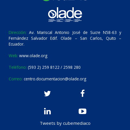
Dirección:
Av. Mariscal Antonio José de Sucre N58-63 y
Fernández Salvador Edif. Olade – San Carlos, Quito –
Ecuador.
Web:
www.olade.org
Teléfono:
(593 2) 259 8122 / 2598 280
Correo:
centro.documentacion@olade.org
Tweets by cubemediaco