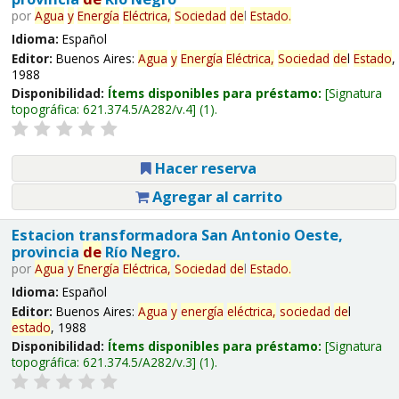
por
Agua
y
Energía
Eléctrica,
Sociedad
de
l
Estado
.
Idioma:
Español
Editor:
Buenos Aires:
Agua
y
Energía
Eléctrica,
Sociedad
de
l
Estado
,
1988
Disponibilidad:
Ítems disponibles para préstamo:
Signatura
topográfica:
621.374.5/A282/v.4
(1).
Hacer reserva
Agregar al carrito
Estacion transformadora San Antonio Oeste,
provincia
de
Río Negro.
por
Agua
y
Energía
Eléctrica,
Sociedad
de
l
Estado
.
Idioma:
Español
Editor:
Buenos Aires:
Agua
y
energía
eléctrica,
sociedad
de
l
estado
, 1988
Disponibilidad:
Ítems disponibles para préstamo:
Signatura
topográfica:
621.374.5/A282/v.3
(1).