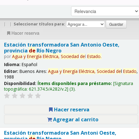
|
|
Seleccionar títulos para:
Hacer reserva
Estación transformadora San Antonio Oeste,
provincia
de
Río Negro
por
Agua
y
Energía
Eléctrica,
Sociedad
de
l
Estado
.
Idioma:
Español
Editor:
Buenos Aires:
Agua
y
Energía
Eléctrica,
Sociedad
de
l
Estado
,
1988
Disponibilidad:
Ítems disponibles para préstamo:
Signatura
topográfica:
621.374.5/A282/v.2
(3).
Hacer reserva
Agregar al carrito
Estación transformadora San Antoni Oeste,
provincia
de
Río Negro