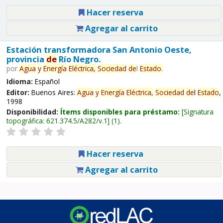
Hacer reserva
Agregar al carrito
Estación transformadora San Antonio Oeste,
provincia
de
Río Negro.
por
Agua
y
Energía
Eléctrica,
Sociedad
de
l
Estado
.
Idioma:
Español
Editor:
Buenos Aires:
Agua
y
Energía
Eléctrica,
Sociedad
de
l
Estado
,
1998
Disponibilidad:
Ítems disponibles para préstamo:
Signatura
topográfica:
621.374.5/A282/v.1
(1).
Hacer reserva
Agregar al carrito