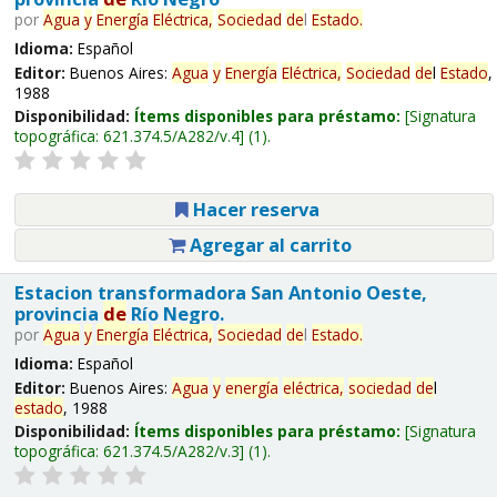
por
Agua
y
Energía
Eléctrica,
Sociedad
de
l
Estado
.
Idioma:
Español
Editor:
Buenos Aires:
Agua
y
Energía
Eléctrica,
Sociedad
de
l
Estado
,
1988
Disponibilidad:
Ítems disponibles para préstamo:
Signatura
topográfica:
621.374.5/A282/v.4
(1).
Hacer reserva
Agregar al carrito
Estacion transformadora San Antonio Oeste,
provincia
de
Río Negro.
por
Agua
y
Energía
Eléctrica,
Sociedad
de
l
Estado
.
Idioma:
Español
Editor:
Buenos Aires:
Agua
y
energía
eléctrica,
sociedad
de
l
estado
, 1988
Disponibilidad:
Ítems disponibles para préstamo:
Signatura
topográfica:
621.374.5/A282/v.3
(1).