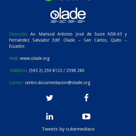
Dirección:
Av. Mariscal Antonio José de Sucre N58-63 y
Fernández Salvador Edif. Olade – San Carlos, Quito –
Ecuador.
Web:
www.olade.org
Teléfono:
(593 2) 259 8122 / 2598 280
Correo:
centro.documentacion@olade.org
Tweets by cubemediaco