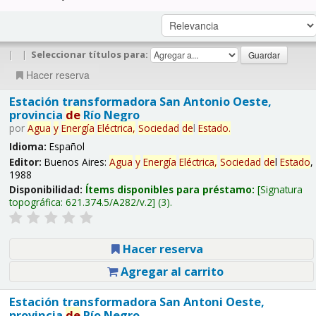
|
|
Seleccionar títulos para:
Hacer reserva
Estación transformadora San Antonio Oeste,
provincia
de
Río Negro
por
Agua
y
Energía
Eléctrica,
Sociedad
de
l
Estado
.
Idioma:
Español
Editor:
Buenos Aires:
Agua
y
Energía
Eléctrica,
Sociedad
de
l
Estado
,
1988
Disponibilidad:
Ítems disponibles para préstamo:
Signatura
topográfica:
621.374.5/A282/v.2
(3).
Hacer reserva
Agregar al carrito
Estación transformadora San Antoni Oeste,
provincia
de
Río Negro