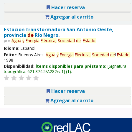
Hacer reserva
Agregar al carrito
Estación transformadora San Antonio Oeste,
provincia
de
Río Negro.
por
Agua
y
Energía
Eléctrica,
Sociedad
de
l
Estado
.
Idioma:
Español
Editor:
Buenos Aires:
Agua
y
Energía
Eléctrica,
Sociedad
de
l
Estado
,
1998
Disponibilidad:
Ítems disponibles para préstamo:
Signatura
topográfica:
621.374.5/A282/v.1
(1).
Hacer reserva
Agregar al carrito