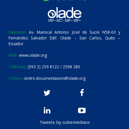
Dirección:
Av. Mariscal Antonio José de Sucre N58-63 y
Fernández Salvador Edif. Olade – San Carlos, Quito –
Ecuador.
Web:
www.olade.org
Teléfono:
(593 2) 259 8122 / 2598 280
Correo:
centro.documentacion@olade.org
Tweets by cubemediaco