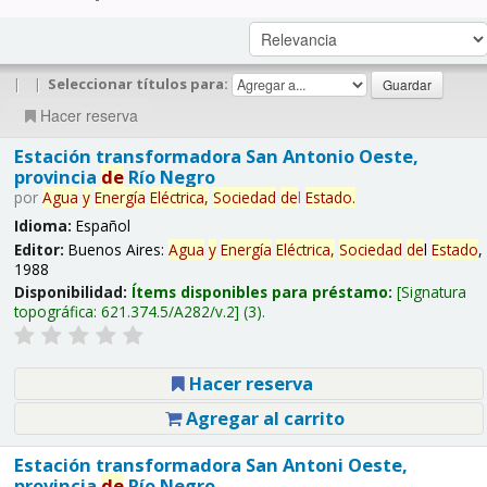
|
|
Seleccionar títulos para:
Hacer reserva
Estación transformadora San Antonio Oeste,
provincia
de
Río Negro
por
Agua
y
Energía
Eléctrica,
Sociedad
de
l
Estado
.
Idioma:
Español
Editor:
Buenos Aires:
Agua
y
Energía
Eléctrica,
Sociedad
de
l
Estado
,
1988
Disponibilidad:
Ítems disponibles para préstamo:
Signatura
topográfica:
621.374.5/A282/v.2
(3).
Hacer reserva
Agregar al carrito
Estación transformadora San Antoni Oeste,
provincia
de
Río Negro