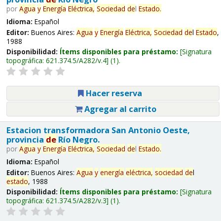
por
Agua
y
Energía
Eléctrica,
Sociedad
de
l
Estado
.
Idioma:
Español
Editor:
Buenos Aires:
Agua
y
Energía
Eléctrica,
Sociedad
de
l
Estado
,
1988
Disponibilidad:
Ítems disponibles para préstamo:
Signatura
topográfica:
621.374.5/A282/v.4
(1).
Hacer reserva
Agregar al carrito
Estacion transformadora San Antonio Oeste,
provincia
de
Río Negro.
por
Agua
y
Energía
Eléctrica,
Sociedad
de
l
Estado
.
Idioma:
Español
Editor:
Buenos Aires:
Agua
y
energía
eléctrica,
sociedad
de
l
estado
, 1988
Disponibilidad:
Ítems disponibles para préstamo:
Signatura
topográfica:
621.374.5/A282/v.3
(1).