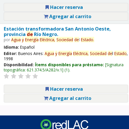
Hacer reserva
Agregar al carrito
Estación transformadora San Antonio Oeste,
provincia
de
Río Negro.
por
Agua
y
Energía
Eléctrica,
Sociedad
de
l
Estado
.
Idioma:
Español
Editor:
Buenos Aires:
Agua
y
Energía
Eléctrica,
Sociedad
de
l
Estado
,
1998
Disponibilidad:
Ítems disponibles para préstamo:
Signatura
topográfica:
621.374.5/A282/v.1
(1).
Hacer reserva
Agregar al carrito