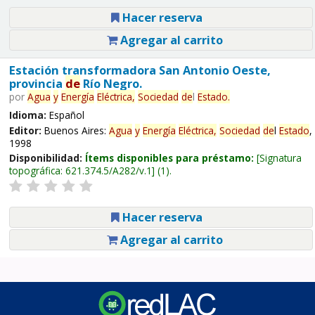
Hacer reserva
Agregar al carrito
Estación transformadora San Antonio Oeste,
provincia
de
Río Negro.
por
Agua
y
Energía
Eléctrica,
Sociedad
de
l
Estado
.
Idioma:
Español
Editor:
Buenos Aires:
Agua
y
Energía
Eléctrica,
Sociedad
de
l
Estado
,
1998
Disponibilidad:
Ítems disponibles para préstamo:
Signatura
topográfica:
621.374.5/A282/v.1
(1).
Hacer reserva
Agregar al carrito