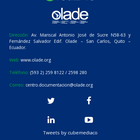
Dirección:
Av. Mariscal Antonio José de Sucre N58-63 y
Fernández Salvador Edif. Olade – San Carlos, Quito –
Ecuador.
Web:
www.olade.org
Teléfono:
(593 2) 259 8122 / 2598 280
Correo:
centro.documentacion@olade.org
Tweets by cubemediaco