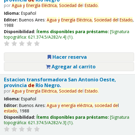
por
Agua
y
Energía
Eléctrica,
Sociedad
de
l
Estado
.
Idioma:
Español
Editor:
Buenos Aires:
Agua
y
Energía
Eléctrica,
Sociedad
de
l
Estado
,
1988
Disponibilidad:
Ítems disponibles para préstamo:
Signatura
topográfica:
621.374.5/A282/v.4
(1).
Hacer reserva
Agregar al carrito
Estacion transformadora San Antonio Oeste,
provincia
de
Río Negro.
por
Agua
y
Energía
Eléctrica,
Sociedad
de
l
Estado
.
Idioma:
Español
Editor:
Buenos Aires:
Agua
y
energía
eléctrica,
sociedad
de
l
estado
, 1988
Disponibilidad:
Ítems disponibles para préstamo:
Signatura
topográfica:
621.374.5/A282/v.3
(1).