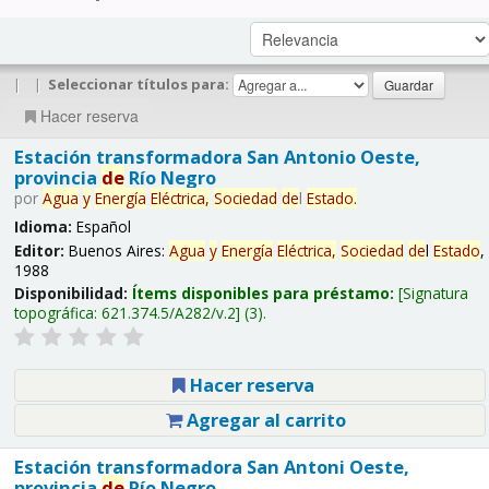
|
|
Seleccionar títulos para:
Hacer reserva
Estación transformadora San Antonio Oeste,
provincia
de
Río Negro
por
Agua
y
Energía
Eléctrica,
Sociedad
de
l
Estado
.
Idioma:
Español
Editor:
Buenos Aires:
Agua
y
Energía
Eléctrica,
Sociedad
de
l
Estado
,
1988
Disponibilidad:
Ítems disponibles para préstamo:
Signatura
topográfica:
621.374.5/A282/v.2
(3).
Hacer reserva
Agregar al carrito
Estación transformadora San Antoni Oeste,
provincia
de
Río Negro