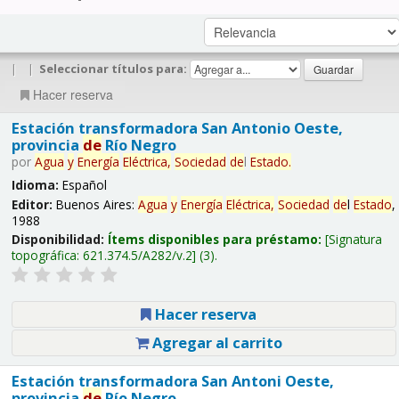
|
|
Seleccionar títulos para:
Hacer reserva
Estación transformadora San Antonio Oeste,
provincia
de
Río Negro
por
Agua
y
Energía
Eléctrica,
Sociedad
de
l
Estado
.
Idioma:
Español
Editor:
Buenos Aires:
Agua
y
Energía
Eléctrica,
Sociedad
de
l
Estado
,
1988
Disponibilidad:
Ítems disponibles para préstamo:
Signatura
topográfica:
621.374.5/A282/v.2
(3).
Hacer reserva
Agregar al carrito
Estación transformadora San Antoni Oeste,
provincia
de
Río Negro