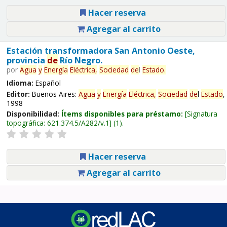
Hacer reserva
Agregar al carrito
Estación transformadora San Antonio Oeste,
provincia
de
Río Negro.
por
Agua
y
Energía
Eléctrica,
Sociedad
de
l
Estado
.
Idioma:
Español
Editor:
Buenos Aires:
Agua
y
Energía
Eléctrica,
Sociedad
de
l
Estado
,
1998
Disponibilidad:
Ítems disponibles para préstamo:
Signatura
topográfica:
621.374.5/A282/v.1
(1).
Hacer reserva
Agregar al carrito