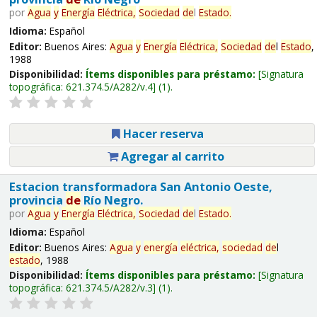
por
Agua
y
Energía
Eléctrica,
Sociedad
de
l
Estado
.
Idioma:
Español
Editor:
Buenos Aires:
Agua
y
Energía
Eléctrica,
Sociedad
de
l
Estado
,
1988
Disponibilidad:
Ítems disponibles para préstamo:
Signatura
topográfica:
621.374.5/A282/v.4
(1).
Hacer reserva
Agregar al carrito
Estacion transformadora San Antonio Oeste,
provincia
de
Río Negro.
por
Agua
y
Energía
Eléctrica,
Sociedad
de
l
Estado
.
Idioma:
Español
Editor:
Buenos Aires:
Agua
y
energía
eléctrica,
sociedad
de
l
estado
, 1988
Disponibilidad:
Ítems disponibles para préstamo:
Signatura
topográfica:
621.374.5/A282/v.3
(1).