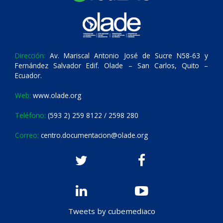
Dirección:
Av. Mariscal Antonio José de Sucre N58-63 y
Fernández Salvador Edif. Olade – San Carlos, Quito –
Ecuador.
Web:
www.olade.org
Teléfono:
(593 2) 259 8122 / 2598 280
Correo:
centro.documentacion@olade.org
Tweets by cubemediaco