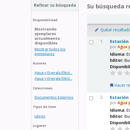
Refinar su búsqueda
Su búsqueda re
Disponibilidad
Mostrando
Quitar resaltad
ejemplares
actualmente
1.
Estación
disponibles
por
Agua
Mostrar todos los
ejemplares
Idioma:
E
Editor:
Bu
Autores
Disponibi
Agua y Energía Eléct...
Agua y Energía Eléct...
Hacer r
Colecciones
2.
Estación
Documentos Externos
por
Agua
Tipos de ítem
Idioma:
E
Libros
Editor:
Bu
Disponibi
Lugares