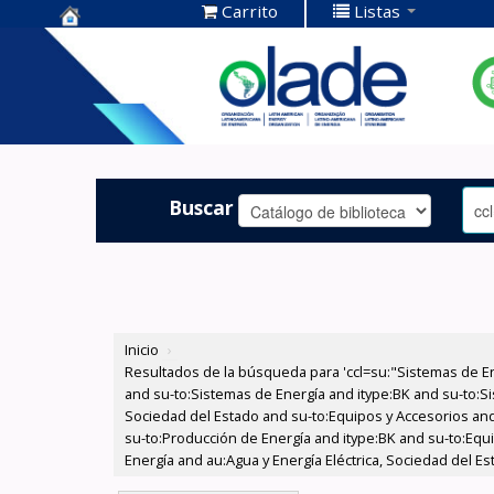
Carrito
Listas
Centro de
Documentación
OLADE -
Buscar
Inicio
›
Resultados de la búsqueda para 'ccl=su:"Sistemas de E
and su-to:Sistemas de Energía and itype:BK and su-to:Si
Sociedad del Estado and su-to:Equipos y Accesorios and
su-to:Producción de Energía and itype:BK and su-to:Equ
Energía and au:Agua y Energía Eléctrica, Sociedad del Es