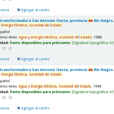
eserva
Agregar al carrito
 transformadora San Antonio Oeste, provincia
de
Río Negro
y
Energía
Eléctrica,
Sociedad
de
l
Estado
.
spañol
enos Aires:
Agua
y
energía
eléctrica,
sociedad
de
l
estado
, 1988
lidad:
Ítems disponibles para préstamo:
Signatura topográfica:
62
eserva
Agregar al carrito
 transformadora San Antonio Oeste, provincia
de
Río Negro
y
Energía
Eléctrica,
Sociedad
de
l
Estado
.
spañol
enos Aires:
Agua
y
Energía
Eléctrica,
Sociedad
de
l
Estado
, 1998
lidad:
Ítems disponibles para préstamo:
Signatura topográfica:
62
eserva
Agregar al carrito