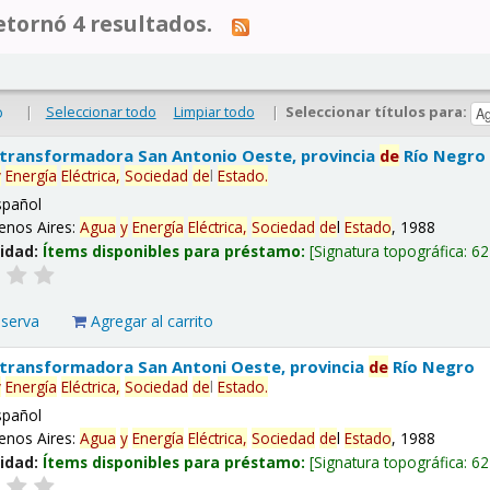
tornó 4 resultados.
|
Seleccionar todo
Limpiar todo
|
Seleccionar títulos para:
o
 transformadora San Antonio Oeste, provincia
de
Río Negro
y
Energía
Eléctrica,
Sociedad
de
l
Estado
.
spañol
enos Aires:
Agua
y
Energía
Eléctrica,
Sociedad
de
l
Estado
, 1988
lidad:
Ítems disponibles para préstamo:
Signatura topográfica:
62
eserva
Agregar al carrito
 transformadora San Antoni Oeste, provincia
de
Río Negro
y
Energía
Eléctrica,
Sociedad
de
l
Estado
.
spañol
enos Aires:
Agua
y
Energía
Eléctrica,
Sociedad
de
l
Estado
, 1988
lidad:
Ítems disponibles para préstamo:
Signatura topográfica:
62