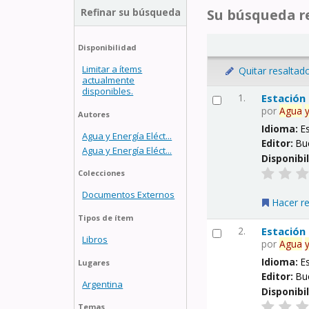
Refinar su búsqueda
Su búsqueda re
Disponibilidad
Limitar a ítems
Quitar resaltad
actualmente
disponibles.
1.
Estación
por
Agua
Autores
Idioma:
E
Agua y Energía Eléct...
Editor:
Bu
Agua y Energía Eléct...
Disponibi
Colecciones
Documentos Externos
Hacer r
Tipos de ítem
2.
Estación
Libros
por
Agua
Idioma:
E
Lugares
Editor:
Bu
Argentina
Disponibi
Temas