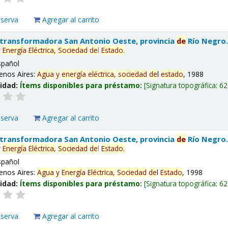
eserva
Agregar al carrito
 transformadora San Antonio Oeste, provincia
de
Río Negro
y
Energía
Eléctrica,
Sociedad
de
l
Estado
.
spañol
enos Aires:
Agua
y
energía
eléctrica,
sociedad
de
l
estado
, 1988
lidad:
Ítems disponibles para préstamo:
Signatura topográfica:
62
eserva
Agregar al carrito
 transformadora San Antonio Oeste, provincia
de
Río Negro
y
Energía
Eléctrica,
Sociedad
de
l
Estado
.
spañol
enos Aires:
Agua
y
Energía
Eléctrica,
Sociedad
de
l
Estado
, 1998
lidad:
Ítems disponibles para préstamo:
Signatura topográfica:
62
eserva
Agregar al carrito