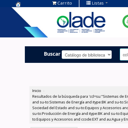
Carrito
Listas
Centro de
Documentación
OLADE -
Buscar
Inicio
›
Resultados de la búsqueda para 'ccl=su:"Sistemas de E
and su-to:Sistemas de Energía and itype:BK and su-to:Si
Sociedad del Estado and su-to:Equipos y Accesorios and
su-to:Producción de Energía and itype:BK and su-to:Equ
to:Equipos y Accesorios and ccode:EXT and au:Agua y Ener