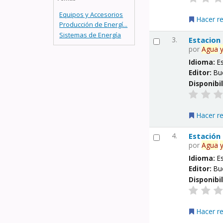
Equipos y Accesorios
Hacer r
Producción de Energí...
Sistemas de Energía
3.
Estacion
por
Agua
Idioma:
E
Editor:
Bu
Disponibi
Hacer r
4.
Estación
por
Agua
Idioma:
E
Editor:
Bu
Disponibi
Hacer r