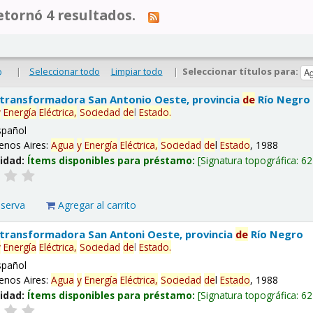
tornó 4 resultados.
|
Seleccionar todo
Limpiar todo
|
Seleccionar títulos para:
o
 transformadora San Antonio Oeste, provincia
de
Río Negro
y
Energía
Eléctrica,
Sociedad
de
l
Estado
.
spañol
enos Aires:
Agua
y
Energía
Eléctrica,
Sociedad
de
l
Estado
, 1988
lidad:
Ítems disponibles para préstamo:
Signatura topográfica:
62
eserva
Agregar al carrito
 transformadora San Antoni Oeste, provincia
de
Río Negro
y
Energía
Eléctrica,
Sociedad
de
l
Estado
.
spañol
enos Aires:
Agua
y
Energía
Eléctrica,
Sociedad
de
l
Estado
, 1988
lidad:
Ítems disponibles para préstamo:
Signatura topográfica:
62