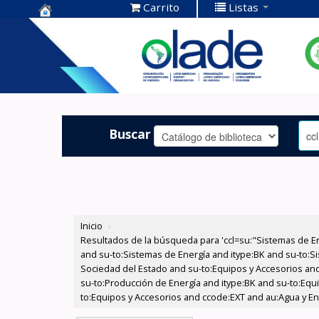
Carrito
Listas
Centro de
Documentación
OLADE -
Buscar
Inicio
›
Resultados de la búsqueda para 'ccl=su:"Sistemas de E
and su-to:Sistemas de Energía and itype:BK and su-to:Si
Sociedad del Estado and su-to:Equipos y Accesorios and
su-to:Producción de Energía and itype:BK and su-to:Equ
to:Equipos y Accesorios and ccode:EXT and au:Agua y Ener