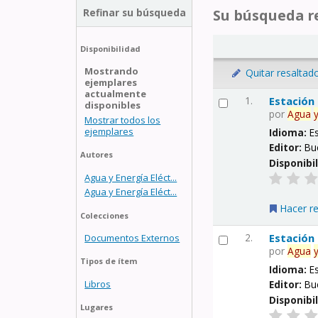
Refinar su búsqueda
Su búsqueda re
Disponibilidad
Mostrando
Quitar resaltad
ejemplares
actualmente
1.
Estación
disponibles
por
Agua
Mostrar todos los
ejemplares
Idioma:
E
Editor:
Bu
Autores
Disponibi
Agua y Energía Eléct...
Agua y Energía Eléct...
Hacer r
Colecciones
2.
Estación
Documentos Externos
por
Agua
Tipos de ítem
Idioma:
E
Libros
Editor:
Bu
Disponibi
Lugares