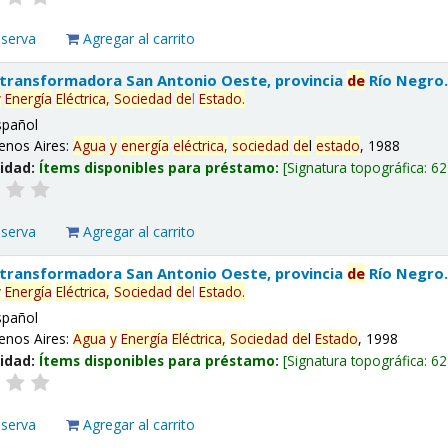
eserva
Agregar al carrito
 transformadora San Antonio Oeste, provincia
de
Río Negro
y
Energía
Eléctrica,
Sociedad
de
l
Estado
.
spañol
enos Aires:
Agua
y
energía
eléctrica,
sociedad
de
l
estado
, 1988
lidad:
Ítems disponibles para préstamo:
Signatura topográfica:
62
eserva
Agregar al carrito
 transformadora San Antonio Oeste, provincia
de
Río Negro
y
Energía
Eléctrica,
Sociedad
de
l
Estado
.
spañol
enos Aires:
Agua
y
Energía
Eléctrica,
Sociedad
de
l
Estado
, 1998
lidad:
Ítems disponibles para préstamo:
Signatura topográfica:
62
eserva
Agregar al carrito