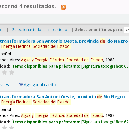
tornó 4 resultados.
|
Seleccionar todo
Limpiar todo
|
Seleccionar títulos para:
o
 transformadora San Antonio Oeste, provincia
de
Río Negro
y
Energía
Eléctrica,
Sociedad
de
l
Estado
.
spañol
enos Aires:
Agua
y
Energía
Eléctrica,
Sociedad
de
l
Estado
, 1988
lidad:
Ítems disponibles para préstamo:
Signatura topográfica:
62
eserva
Agregar al carrito
 transformadora San Antoni Oeste, provincia
de
Río Negro
y
Energía
Eléctrica,
Sociedad
de
l
Estado
.
spañol
enos Aires:
Agua
y
Energía
Eléctrica,
Sociedad
de
l
Estado
, 1988
lidad:
Ítems disponibles para préstamo:
Signatura topográfica:
62