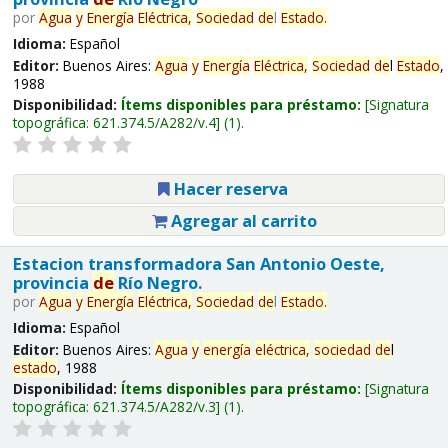
por
Agua
y
Energía
Eléctrica,
Sociedad
de
l
Estado
.
Idioma:
Español
Editor:
Buenos Aires:
Agua
y
Energía
Eléctrica,
Sociedad
de
l
Estado
,
1988
Disponibilidad:
Ítems disponibles para préstamo:
Signatura
topográfica:
621.374.5/A282/v.4
(1).
Hacer reserva
Agregar al carrito
Estacion transformadora San Antonio Oeste,
provincia
de
Río Negro.
por
Agua
y
Energía
Eléctrica,
Sociedad
de
l
Estado
.
Idioma:
Español
Editor:
Buenos Aires:
Agua
y
energía
eléctrica,
sociedad
de
l
estado
, 1988
Disponibilidad:
Ítems disponibles para préstamo:
Signatura
topográfica:
621.374.5/A282/v.3
(1).