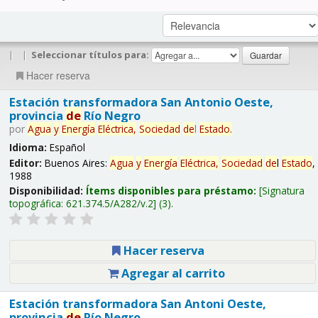
|
|
Seleccionar títulos para:
Hacer reserva
Estación transformadora San Antonio Oeste,
provincia
de
Río Negro
por
Agua
y
Energía
Eléctrica,
Sociedad
de
l
Estado
.
Idioma:
Español
Editor:
Buenos Aires:
Agua
y
Energía
Eléctrica,
Sociedad
de
l
Estado
,
1988
Disponibilidad:
Ítems disponibles para préstamo:
Signatura
topográfica:
621.374.5/A282/v.2
(3).
Hacer reserva
Agregar al carrito
Estación transformadora San Antoni Oeste,
provincia
de
Río Negro