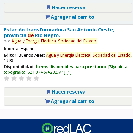
Hacer reserva
Agregar al carrito
Estación transformadora San Antonio Oeste,
provincia
de
Río Negro.
por
Agua
y
Energía
Eléctrica,
Sociedad
de
l
Estado
.
Idioma:
Español
Editor:
Buenos Aires:
Agua
y
Energía
Eléctrica,
Sociedad
de
l
Estado
,
1998
Disponibilidad:
Ítems disponibles para préstamo:
Signatura
topográfica:
621.374.5/A282/v.1
(1).
Hacer reserva
Agregar al carrito