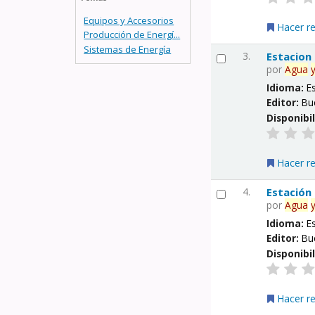
Equipos y Accesorios
Hacer r
Producción de Energí...
Sistemas de Energía
3.
Estacion
por
Agua
Idioma:
E
Editor:
Bu
Disponibi
Hacer r
4.
Estación
por
Agua
Idioma:
E
Editor:
Bu
Disponibi
Hacer r