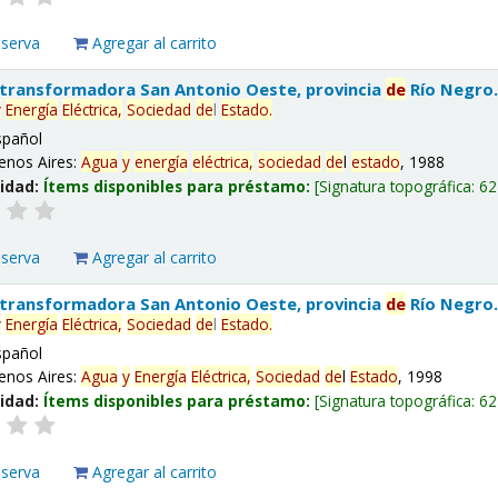
eserva
Agregar al carrito
 transformadora San Antonio Oeste, provincia
de
Río Negro
y
Energía
Eléctrica,
Sociedad
de
l
Estado
.
spañol
enos Aires:
Agua
y
energía
eléctrica,
sociedad
de
l
estado
, 1988
lidad:
Ítems disponibles para préstamo:
Signatura topográfica:
62
eserva
Agregar al carrito
 transformadora San Antonio Oeste, provincia
de
Río Negro
y
Energía
Eléctrica,
Sociedad
de
l
Estado
.
spañol
enos Aires:
Agua
y
Energía
Eléctrica,
Sociedad
de
l
Estado
, 1998
lidad:
Ítems disponibles para préstamo:
Signatura topográfica:
62
eserva
Agregar al carrito