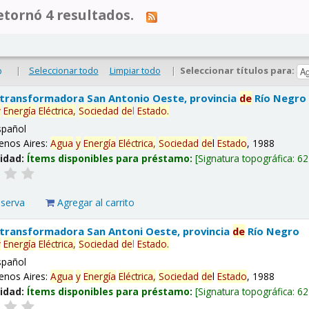
tornó 4 resultados.
|
Seleccionar todo
Limpiar todo
|
Seleccionar títulos para:
o
 transformadora San Antonio Oeste, provincia
de
Río Negro
y
Energía
Eléctrica,
Sociedad
de
l
Estado
.
spañol
enos Aires:
Agua
y
Energía
Eléctrica,
Sociedad
de
l
Estado
, 1988
lidad:
Ítems disponibles para préstamo:
Signatura topográfica:
62
eserva
Agregar al carrito
 transformadora San Antoni Oeste, provincia
de
Río Negro
y
Energía
Eléctrica,
Sociedad
de
l
Estado
.
spañol
enos Aires:
Agua
y
Energía
Eléctrica,
Sociedad
de
l
Estado
, 1988
lidad:
Ítems disponibles para préstamo:
Signatura topográfica:
62