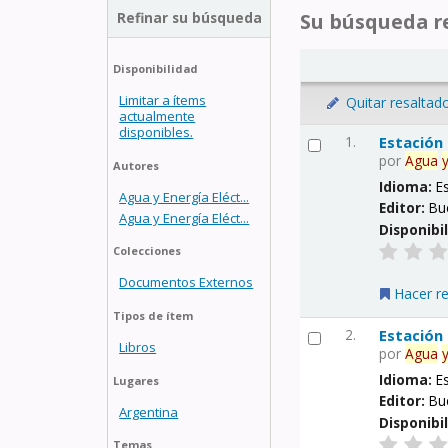
Refinar su búsqueda
Su búsqueda re
Disponibilidad
Limitar a ítems
Quitar resaltad
actualmente
disponibles.
1.
Estación
por
Agua
Autores
Idioma:
E
Agua y Energía Eléct...
Editor:
Bu
Agua y Energía Eléct...
Disponibi
Colecciones
Documentos Externos
Hacer r
Tipos de ítem
2.
Estación
Libros
por
Agua
Idioma:
E
Lugares
Editor:
Bu
Argentina
Disponibi
Temas