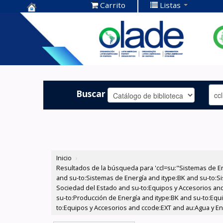
Carrito
Listas
Centro de
Documentación
OLADE -
Buscar
Inicio
›
Resultados de la búsqueda para 'ccl=su:"Sistemas de E
and su-to:Sistemas de Energía and itype:BK and su-to:Si
Sociedad del Estado and su-to:Equipos y Accesorios and
su-to:Producción de Energía and itype:BK and su-to:Equ
to:Equipos y Accesorios and ccode:EXT and au:Agua y Ener