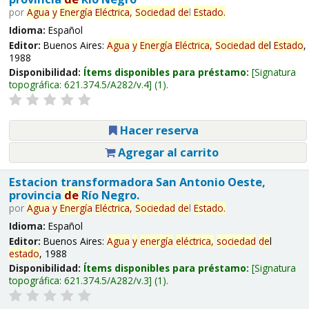
por
Agua
y
Energía
Eléctrica,
Sociedad
de
l
Estado
.
Idioma:
Español
Editor:
Buenos Aires:
Agua
y
Energía
Eléctrica,
Sociedad
de
l
Estado
,
1988
Disponibilidad:
Ítems disponibles para préstamo:
Signatura
topográfica:
621.374.5/A282/v.4
(1).
Hacer reserva
Agregar al carrito
Estacion transformadora San Antonio Oeste,
provincia
de
Río Negro.
por
Agua
y
Energía
Eléctrica,
Sociedad
de
l
Estado
.
Idioma:
Español
Editor:
Buenos Aires:
Agua
y
energía
eléctrica,
sociedad
de
l
estado
, 1988
Disponibilidad:
Ítems disponibles para préstamo:
Signatura
topográfica:
621.374.5/A282/v.3
(1).