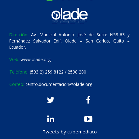
Dirección:
Av. Mariscal Antonio José de Sucre N58-63 y
Fernández Salvador Edif. Olade – San Carlos, Quito –
Ecuador.
Web:
www.olade.org
Teléfono:
(593 2) 259 8122 / 2598 280
Correo:
centro.documentacion@olade.org
Tweets by cubemediaco