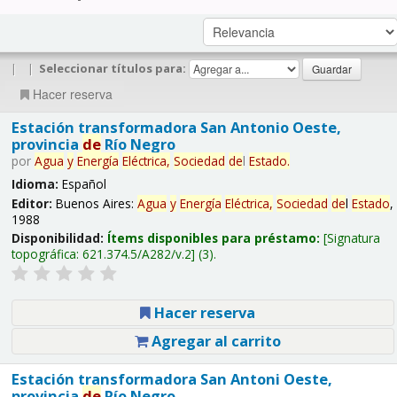
|
|
Seleccionar títulos para:
Hacer reserva
Estación transformadora San Antonio Oeste,
provincia
de
Río Negro
por
Agua
y
Energía
Eléctrica,
Sociedad
de
l
Estado
.
Idioma:
Español
Editor:
Buenos Aires:
Agua
y
Energía
Eléctrica,
Sociedad
de
l
Estado
,
1988
Disponibilidad:
Ítems disponibles para préstamo:
Signatura
topográfica:
621.374.5/A282/v.2
(3).
Hacer reserva
Agregar al carrito
Estación transformadora San Antoni Oeste,
provincia
de
Río Negro