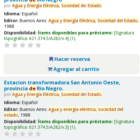
por
Agua
y
Energía
Eléctrica,
Sociedad
de
l
Estado
.
Idioma:
Español
Editor:
Buenos Aires:
Agua
y
Energía
Eléctrica,
Sociedad
de
l
Estado
,
1988
Disponibilidad:
Ítems disponibles para préstamo:
Signatura
topográfica:
621.374.5/A282/v.4
(1).
Hacer reserva
Agregar al carrito
Estacion transformadora San Antonio Oeste,
provincia
de
Río Negro.
por
Agua
y
Energía
Eléctrica,
Sociedad
de
l
Estado
.
Idioma:
Español
Editor:
Buenos Aires:
Agua
y
energía
eléctrica,
sociedad
de
l
estado
, 1988
Disponibilidad:
Ítems disponibles para préstamo:
Signatura
topográfica:
621.374.5/A282/v.3
(1).