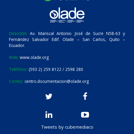
Dirección:
Av. Mariscal Antonio José de Sucre N58-63 y
Fernández Salvador Edif. Olade – San Carlos, Quito –
Ecuador.
Web:
www.olade.org
Teléfono:
(593 2) 259 8122 / 2598 280
Correo:
centro.documentacion@olade.org
Tweets by cubemediaco