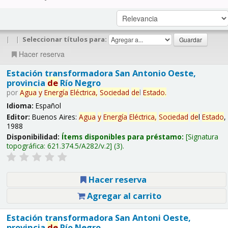
|
|
Seleccionar títulos para:
Hacer reserva
Estación transformadora San Antonio Oeste,
provincia
de
Río Negro
por
Agua
y
Energía
Eléctrica,
Sociedad
de
l
Estado
.
Idioma:
Español
Editor:
Buenos Aires:
Agua
y
Energía
Eléctrica,
Sociedad
de
l
Estado
,
1988
Disponibilidad:
Ítems disponibles para préstamo:
Signatura
topográfica:
621.374.5/A282/v.2
(3).
Hacer reserva
Agregar al carrito
Estación transformadora San Antoni Oeste,
provincia
de
Río Negro