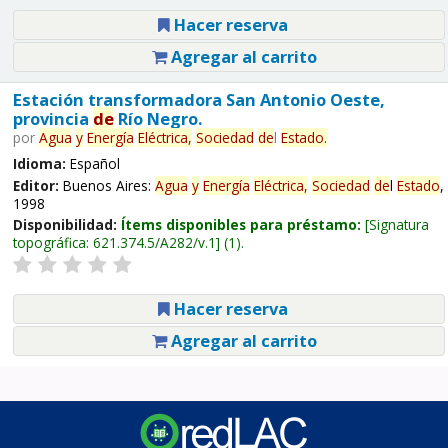
Hacer reserva
Agregar al carrito
Estación transformadora San Antonio Oeste,
provincia
de
Río Negro.
por
Agua
y
Energía
Eléctrica,
Sociedad
de
l
Estado
.
Idioma:
Español
Editor:
Buenos Aires:
Agua
y
Energía
Eléctrica,
Sociedad
de
l
Estado
,
1998
Disponibilidad:
Ítems disponibles para préstamo:
Signatura
topográfica:
621.374.5/A282/v.1
(1).
Hacer reserva
Agregar al carrito