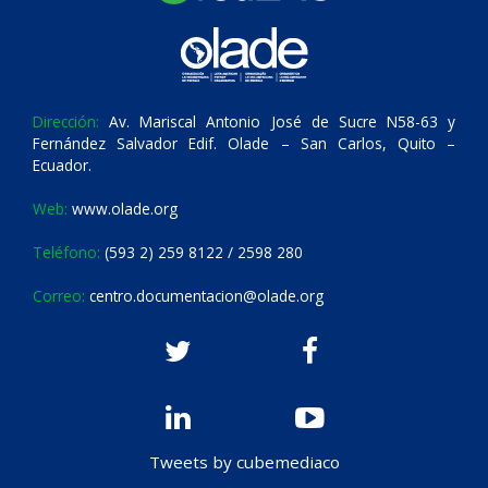
Dirección:
Av. Mariscal Antonio José de Sucre N58-63 y
Fernández Salvador Edif. Olade – San Carlos, Quito –
Ecuador.
Web:
www.olade.org
Teléfono:
(593 2) 259 8122 / 2598 280
Correo:
centro.documentacion@olade.org
Tweets by cubemediaco