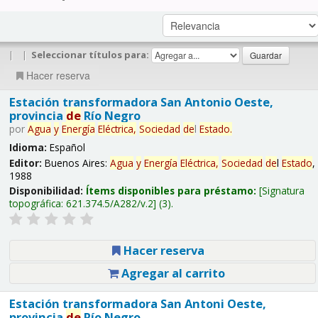
|
|
Seleccionar títulos para:
Hacer reserva
Estación transformadora San Antonio Oeste,
provincia
de
Río Negro
por
Agua
y
Energía
Eléctrica,
Sociedad
de
l
Estado
.
Idioma:
Español
Editor:
Buenos Aires:
Agua
y
Energía
Eléctrica,
Sociedad
de
l
Estado
,
1988
Disponibilidad:
Ítems disponibles para préstamo:
Signatura
topográfica:
621.374.5/A282/v.2
(3).
Hacer reserva
Agregar al carrito
Estación transformadora San Antoni Oeste,
provincia
de
Río Negro