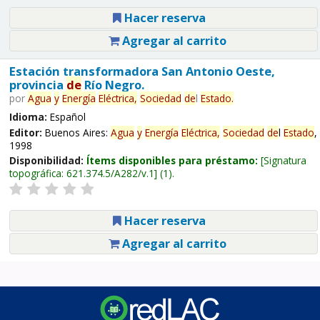
Hacer reserva
Agregar al carrito
Estación transformadora San Antonio Oeste,
provincia
de
Río Negro.
por
Agua
y
Energía
Eléctrica,
Sociedad
de
l
Estado
.
Idioma:
Español
Editor:
Buenos Aires:
Agua
y
Energía
Eléctrica,
Sociedad
de
l
Estado
,
1998
Disponibilidad:
Ítems disponibles para préstamo:
Signatura
topográfica:
621.374.5/A282/v.1
(1).
Hacer reserva
Agregar al carrito