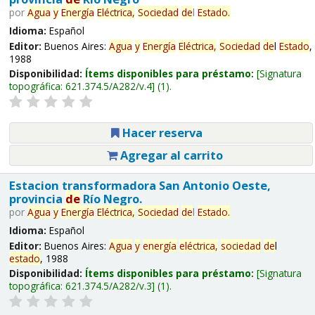
por
Agua
y
Energía
Eléctrica,
Sociedad
de
l
Estado
.
Idioma:
Español
Editor:
Buenos Aires:
Agua
y
Energía
Eléctrica,
Sociedad
de
l
Estado
,
1988
Disponibilidad:
Ítems disponibles para préstamo:
Signatura
topográfica:
621.374.5/A282/v.4
(1).
Hacer reserva
Agregar al carrito
Estacion transformadora San Antonio Oeste,
provincia
de
Río Negro.
por
Agua
y
Energía
Eléctrica,
Sociedad
de
l
Estado
.
Idioma:
Español
Editor:
Buenos Aires:
Agua
y
energía
eléctrica,
sociedad
de
l
estado
, 1988
Disponibilidad:
Ítems disponibles para préstamo:
Signatura
topográfica:
621.374.5/A282/v.3
(1).