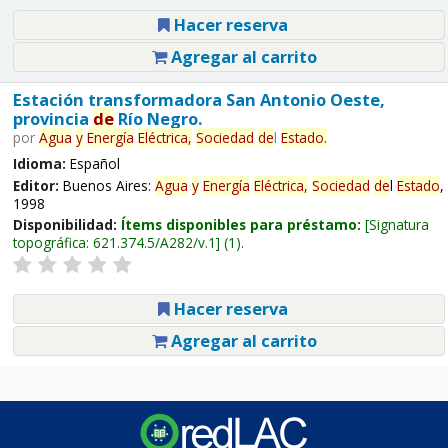
Hacer reserva
Agregar al carrito
Estación transformadora San Antonio Oeste,
provincia
de
Río Negro.
por
Agua
y
Energía
Eléctrica,
Sociedad
de
l
Estado
.
Idioma:
Español
Editor:
Buenos Aires:
Agua
y
Energía
Eléctrica,
Sociedad
de
l
Estado
,
1998
Disponibilidad:
Ítems disponibles para préstamo:
Signatura
topográfica:
621.374.5/A282/v.1
(1).
Hacer reserva
Agregar al carrito