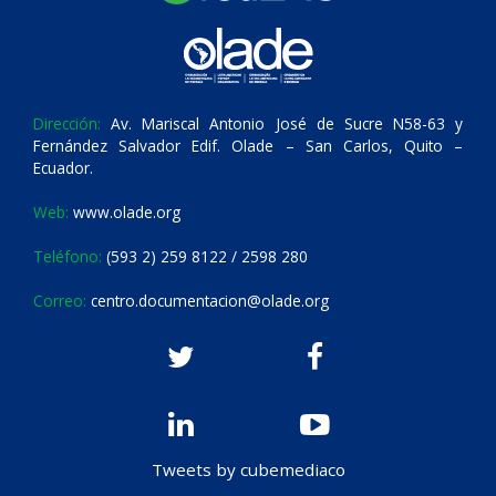
Dirección:
Av. Mariscal Antonio José de Sucre N58-63 y
Fernández Salvador Edif. Olade – San Carlos, Quito –
Ecuador.
Web:
www.olade.org
Teléfono:
(593 2) 259 8122 / 2598 280
Correo:
centro.documentacion@olade.org
Tweets by cubemediaco