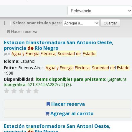
|
|
Seleccionar títulos para:
Hacer reserva
Estación transformadora San Antonio Oeste,
provincia
de
Río Negro
por
Agua
y
Energía
Eléctrica,
Sociedad
de
l
Estado
.
Idioma:
Español
Editor:
Buenos Aires:
Agua
y
Energía
Eléctrica,
Sociedad
de
l
Estado
,
1988
Disponibilidad:
Ítems disponibles para préstamo:
Signatura
topográfica:
621.374.5/A282/v.2
(3).
Hacer reserva
Agregar al carrito
Estación transformadora San Antoni Oeste,
provincia
de
Río Negro