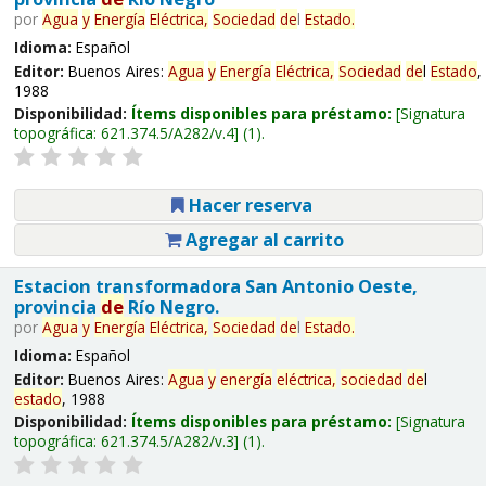
por
Agua
y
Energía
Eléctrica,
Sociedad
de
l
Estado
.
Idioma:
Español
Editor:
Buenos Aires:
Agua
y
Energía
Eléctrica,
Sociedad
de
l
Estado
,
1988
Disponibilidad:
Ítems disponibles para préstamo:
Signatura
topográfica:
621.374.5/A282/v.4
(1).
Hacer reserva
Agregar al carrito
Estacion transformadora San Antonio Oeste,
provincia
de
Río Negro.
por
Agua
y
Energía
Eléctrica,
Sociedad
de
l
Estado
.
Idioma:
Español
Editor:
Buenos Aires:
Agua
y
energía
eléctrica,
sociedad
de
l
estado
, 1988
Disponibilidad:
Ítems disponibles para préstamo:
Signatura
topográfica:
621.374.5/A282/v.3
(1).