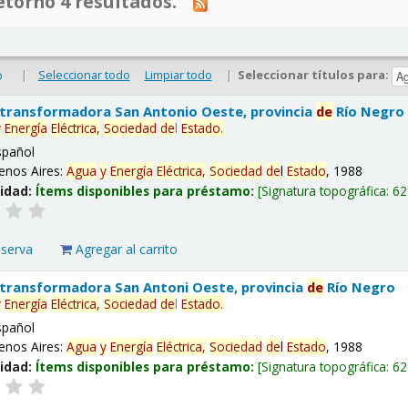
tornó 4 resultados.
|
Seleccionar todo
Limpiar todo
|
Seleccionar títulos para:
o
 transformadora San Antonio Oeste, provincia
de
Río Negro
y
Energía
Eléctrica,
Sociedad
de
l
Estado
.
spañol
enos Aires:
Agua
y
Energía
Eléctrica,
Sociedad
de
l
Estado
, 1988
lidad:
Ítems disponibles para préstamo:
Signatura topográfica:
62
eserva
Agregar al carrito
 transformadora San Antoni Oeste, provincia
de
Río Negro
y
Energía
Eléctrica,
Sociedad
de
l
Estado
.
spañol
enos Aires:
Agua
y
Energía
Eléctrica,
Sociedad
de
l
Estado
, 1988
lidad:
Ítems disponibles para préstamo:
Signatura topográfica:
62