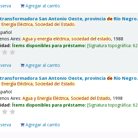
eserva
Agregar al carrito
 transformadora San Antonio Oeste, provincia
de
Río Negro
y
Energía
Eléctrica,
Sociedad
de
l
Estado
.
spañol
enos Aires:
Agua
y
energía
eléctrica,
sociedad
de
l
estado
, 1988
lidad:
Ítems disponibles para préstamo:
Signatura topográfica:
62
eserva
Agregar al carrito
 transformadora San Antonio Oeste, provincia
de
Río Negro
y
Energía
Eléctrica,
Sociedad
de
l
Estado
.
spañol
enos Aires:
Agua
y
Energía
Eléctrica,
Sociedad
de
l
Estado
, 1998
lidad:
Ítems disponibles para préstamo:
Signatura topográfica:
62
eserva
Agregar al carrito