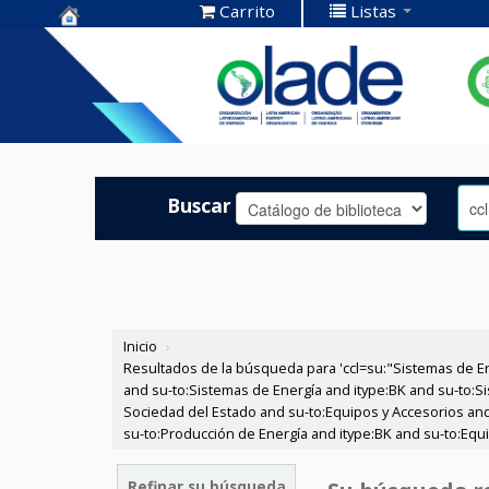
Carrito
Listas
Centro de
Documentación
OLADE -
Buscar
Inicio
›
Resultados de la búsqueda para 'ccl=su:"Sistemas de E
and su-to:Sistemas de Energía and itype:BK and su-to:Si
Sociedad del Estado and su-to:Equipos y Accesorios and
su-to:Producción de Energía and itype:BK and su-to:Equ
Refinar su búsqueda