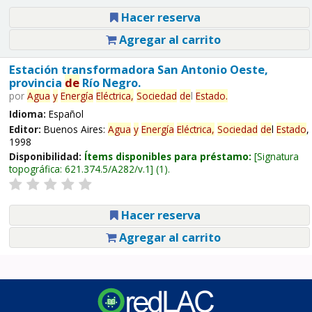
Hacer reserva
Agregar al carrito
Estación transformadora San Antonio Oeste,
provincia
de
Río Negro.
por
Agua
y
Energía
Eléctrica,
Sociedad
de
l
Estado
.
Idioma:
Español
Editor:
Buenos Aires:
Agua
y
Energía
Eléctrica,
Sociedad
de
l
Estado
,
1998
Disponibilidad:
Ítems disponibles para préstamo:
Signatura
topográfica:
621.374.5/A282/v.1
(1).
Hacer reserva
Agregar al carrito