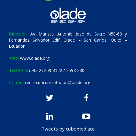
Dirección:
Av. Mariscal Antonio José de Sucre N58-63 y
Fernández Salvador Edif. Olade – San Carlos, Quito –
Ecuador.
Web:
www.olade.org
Teléfono:
(593 2) 259 8122 / 2598 280
Correo:
centro.documentacion@olade.org
Tweets by cubemediaco