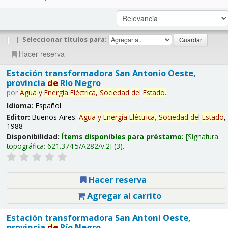
|
|
Seleccionar títulos para:
Hacer reserva
Estación transformadora San Antonio Oeste,
provincia
de
Río Negro
por
Agua
y
Energía
Eléctrica,
Sociedad
de
l
Estado
.
Idioma:
Español
Editor:
Buenos Aires:
Agua
y
Energía
Eléctrica,
Sociedad
de
l
Estado
,
1988
Disponibilidad:
Ítems disponibles para préstamo:
Signatura
topográfica:
621.374.5/A282/v.2
(3).
Hacer reserva
Agregar al carrito
Estación transformadora San Antoni Oeste,
provincia
de
Río Negro