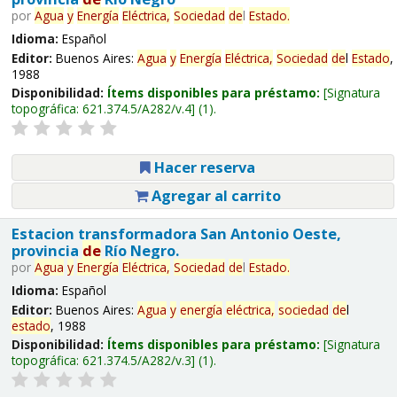
por
Agua
y
Energía
Eléctrica,
Sociedad
de
l
Estado
.
Idioma:
Español
Editor:
Buenos Aires:
Agua
y
Energía
Eléctrica,
Sociedad
de
l
Estado
,
1988
Disponibilidad:
Ítems disponibles para préstamo:
Signatura
topográfica:
621.374.5/A282/v.4
(1).
Hacer reserva
Agregar al carrito
Estacion transformadora San Antonio Oeste,
provincia
de
Río Negro.
por
Agua
y
Energía
Eléctrica,
Sociedad
de
l
Estado
.
Idioma:
Español
Editor:
Buenos Aires:
Agua
y
energía
eléctrica,
sociedad
de
l
estado
, 1988
Disponibilidad:
Ítems disponibles para préstamo:
Signatura
topográfica:
621.374.5/A282/v.3
(1).