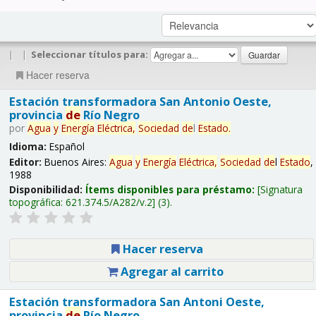
|
|
Seleccionar títulos para:
Hacer reserva
Estación transformadora San Antonio Oeste,
provincia
de
Río Negro
por
Agua
y
Energía
Eléctrica,
Sociedad
de
l
Estado
.
Idioma:
Español
Editor:
Buenos Aires:
Agua
y
Energía
Eléctrica,
Sociedad
de
l
Estado
,
1988
Disponibilidad:
Ítems disponibles para préstamo:
Signatura
topográfica:
621.374.5/A282/v.2
(3).
Hacer reserva
Agregar al carrito
Estación transformadora San Antoni Oeste,
provincia
de
Río Negro