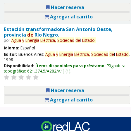
Hacer reserva
Agregar al carrito
Estación transformadora San Antonio Oeste,
provincia
de
Río Negro.
por
Agua
y
Energía
Eléctrica,
Sociedad
de
l
Estado
.
Idioma:
Español
Editor:
Buenos Aires:
Agua
y
Energía
Eléctrica,
Sociedad
de
l
Estado
,
1998
Disponibilidad:
Ítems disponibles para préstamo:
Signatura
topográfica:
621.374.5/A282/v.1
(1).
Hacer reserva
Agregar al carrito