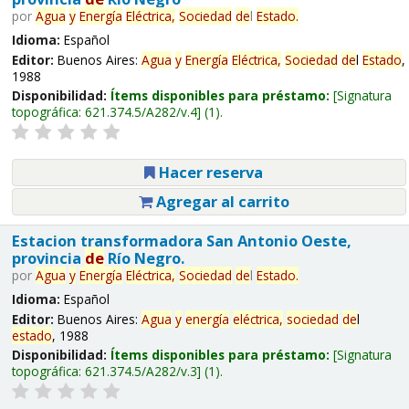
por
Agua
y
Energía
Eléctrica,
Sociedad
de
l
Estado
.
Idioma:
Español
Editor:
Buenos Aires:
Agua
y
Energía
Eléctrica,
Sociedad
de
l
Estado
,
1988
Disponibilidad:
Ítems disponibles para préstamo:
Signatura
topográfica:
621.374.5/A282/v.4
(1).
Hacer reserva
Agregar al carrito
Estacion transformadora San Antonio Oeste,
provincia
de
Río Negro.
por
Agua
y
Energía
Eléctrica,
Sociedad
de
l
Estado
.
Idioma:
Español
Editor:
Buenos Aires:
Agua
y
energía
eléctrica,
sociedad
de
l
estado
, 1988
Disponibilidad:
Ítems disponibles para préstamo:
Signatura
topográfica:
621.374.5/A282/v.3
(1).