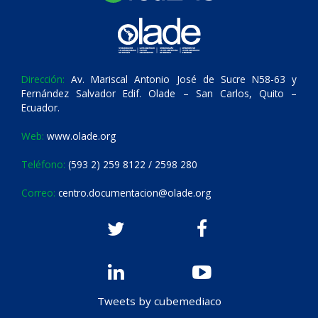
Dirección:
Av. Mariscal Antonio José de Sucre N58-63 y
Fernández Salvador Edif. Olade – San Carlos, Quito –
Ecuador.
Web:
www.olade.org
Teléfono:
(593 2) 259 8122 / 2598 280
Correo:
centro.documentacion@olade.org
Tweets by cubemediaco