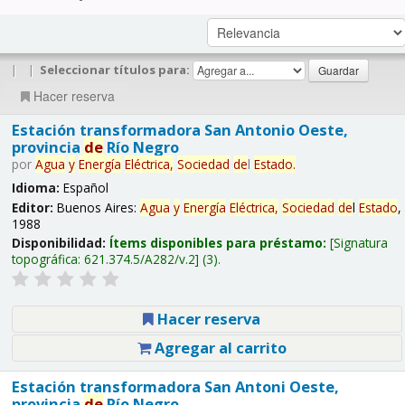
|
|
Seleccionar títulos para:
Hacer reserva
Estación transformadora San Antonio Oeste,
provincia
de
Río Negro
por
Agua
y
Energía
Eléctrica,
Sociedad
de
l
Estado
.
Idioma:
Español
Editor:
Buenos Aires:
Agua
y
Energía
Eléctrica,
Sociedad
de
l
Estado
,
1988
Disponibilidad:
Ítems disponibles para préstamo:
Signatura
topográfica:
621.374.5/A282/v.2
(3).
Hacer reserva
Agregar al carrito
Estación transformadora San Antoni Oeste,
provincia
de
Río Negro