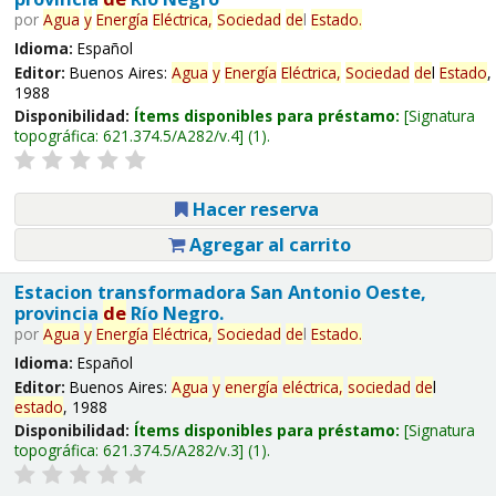
por
Agua
y
Energía
Eléctrica,
Sociedad
de
l
Estado
.
Idioma:
Español
Editor:
Buenos Aires:
Agua
y
Energía
Eléctrica,
Sociedad
de
l
Estado
,
1988
Disponibilidad:
Ítems disponibles para préstamo:
Signatura
topográfica:
621.374.5/A282/v.4
(1).
Hacer reserva
Agregar al carrito
Estacion transformadora San Antonio Oeste,
provincia
de
Río Negro.
por
Agua
y
Energía
Eléctrica,
Sociedad
de
l
Estado
.
Idioma:
Español
Editor:
Buenos Aires:
Agua
y
energía
eléctrica,
sociedad
de
l
estado
, 1988
Disponibilidad:
Ítems disponibles para préstamo:
Signatura
topográfica:
621.374.5/A282/v.3
(1).