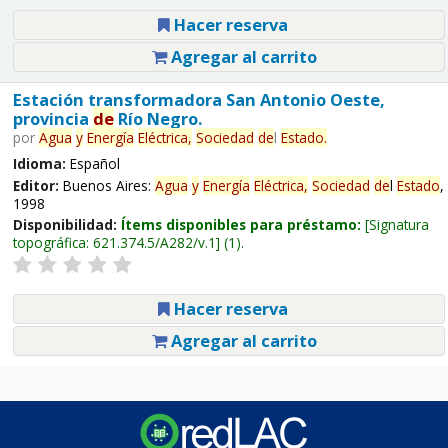
Hacer reserva
Agregar al carrito
Estación transformadora San Antonio Oeste,
provincia
de
Río Negro.
por
Agua
y
Energía
Eléctrica,
Sociedad
de
l
Estado
.
Idioma:
Español
Editor:
Buenos Aires:
Agua
y
Energía
Eléctrica,
Sociedad
de
l
Estado
,
1998
Disponibilidad:
Ítems disponibles para préstamo:
Signatura
topográfica:
621.374.5/A282/v.1
(1).
Hacer reserva
Agregar al carrito