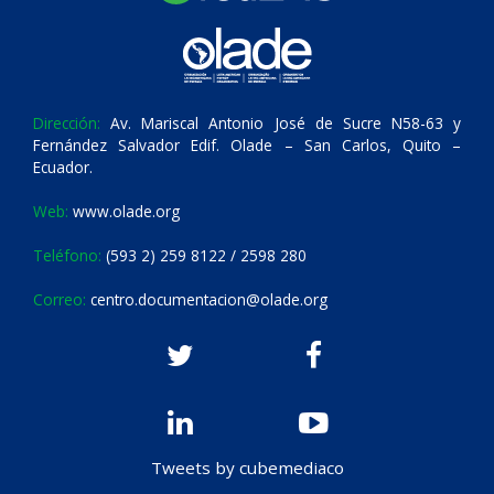
Dirección:
Av. Mariscal Antonio José de Sucre N58-63 y
Fernández Salvador Edif. Olade – San Carlos, Quito –
Ecuador.
Web:
www.olade.org
Teléfono:
(593 2) 259 8122 / 2598 280
Correo:
centro.documentacion@olade.org
Tweets by cubemediaco